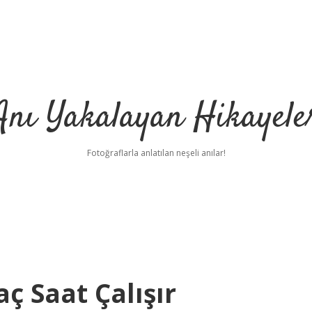
Anı Yakalayan Hikayele
Fotoğraflarla anlatılan neşeli anılar!
ç Saat Çalışır