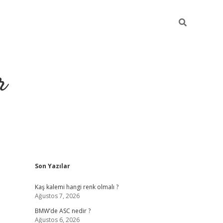
r
Sidebar
Son Yazılar
https://elexb
Kaş kalemi hangi renk olmalı ?
Ağustos 7, 2026
BMW’de ASC nedir ?
Ağustos 6, 2026