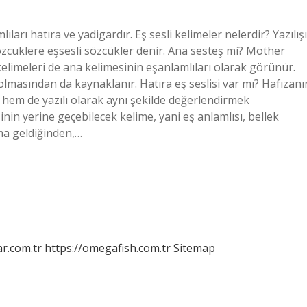
ları hatıra ve yadigardır. Eş sesli kelimeler nelerdir? Yazılışı
özcüklere eşsesli sözcükler denir. Ana sesteş mi? Mother
kelimeleri de ana kelimesinin eşanlamlıları olarak görünür.
olmasından da kaynaklanır. Hatıra eş seslisi var mı? Hafızanı
hem de yazılı olarak aynı şekilde değerlendirmek
nin yerine geçebilecek kelime, yani eş anlamlısı, bellek
ama geldiğinden,…
r.com.tr
https://omegafish.com.tr
Sitemap