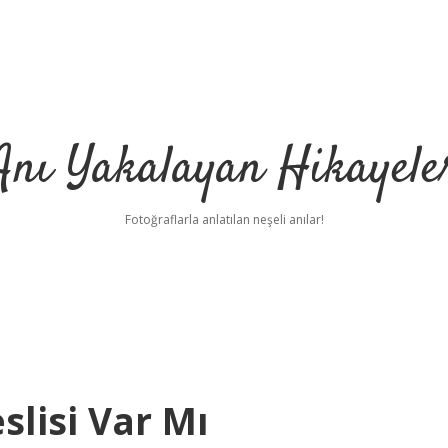
Anı Yakalayan Hikayele
Fotoğraflarla anlatılan neşeli anılar!
slisi Var Mı