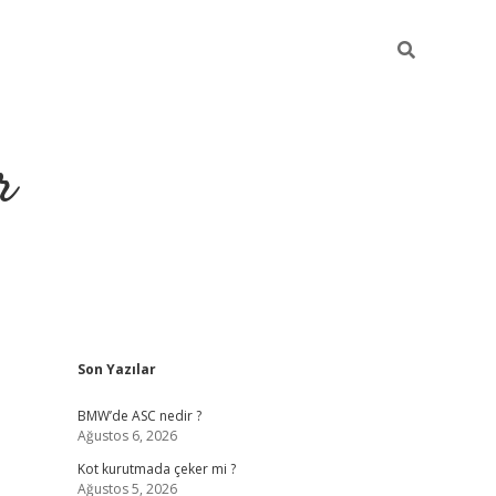
r
Sidebar
Son Yazılar
https://elexbe
BMW’de ASC nedir ?
Ağustos 6, 2026
Kot kurutmada çeker mi ?
Ağustos 5, 2026