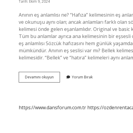
Tarih: Ekim 9, 2024
Anının eş anlamlısı ne? “Hafıza” kelimesinin eş anlamlı
ve okunuşu aynı olan; ancak anlamları farklı olan s
kelimesi önde gelen eşanlamlıdır. Original ve basic 
Tüm bu anlamlar ayrıca ana kelimesinin bir eşsesli 
eş anlamlısı Sözcük hafızasını hem günlük yaşamda 
mümkündür. Anının eş seslisi var mı? Bellek kelimesi
kelimesidir. “Bellek” ve “hatıra” kelimeleri aynı anl
Anı
Devamını okuyun
Yorum Bırak
Kelimesinin
Eş
Seslisi
Var
Mı
https://www.dansforum.com.tr
https://ozdenrentaca