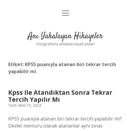
menüyü
Anasayfa
aç
Gizlilik Politikası
Anı Yakalayan Hikayeler
Yasal Uyarı
Fotoğraflarla anlatılan neşeli anılar!
Hakkımızda
Etiket:
KPSS puanıyla atanan biri tekrar tercih
yapabilir mi
Kpss Ile Atandıktan Sonra Tekrar
Tercih Yapılır Mı
Tarih: Ekim 15, 2024
KPSS puanıyla atanan biri tekrar tercih yapabilir mi?
Devlet memuru olarak atananlar aynı sınav