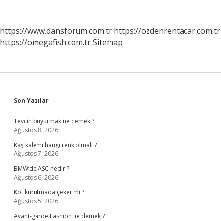
Sonra
Tekrar
Tercih
https://www.dansforum.com.tr
https://ozdenrentacar.com.tr
Yapılır
https://omegafish.com.tr
Sitemap
Mı
Sidebar
Son Yazılar
Tevcih buyurmak ne demek ?
Ağustos 8, 2026
Kaş kalemi hangi renk olmalı ?
Ağustos 7, 2026
BMW’de ASC nedir ?
Ağustos 6, 2026
Kot kurutmada çeker mi ?
Ağustos 5, 2026
Avant-garde Fashion ne demek ?