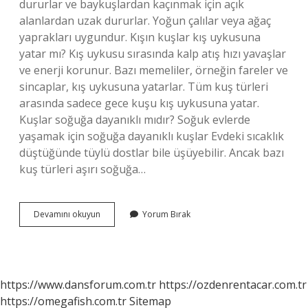
dururlar ve baykuşlardan kaçınmak için açık
alanlardan uzak dururlar. Yoğun çalılar veya ağaç
yaprakları uygundur. Kışın kuşlar kış uykusuna
yatar mı? Kış uykusu sırasında kalp atış hızı yavaşlar
ve enerji korunur. Bazı memeliler, örneğin fareler ve
sincaplar, kış uykusuna yatarlar. Tüm kuş türleri
arasında sadece gece kuşu kış uykusuna yatar.
Kuşlar soğuğa dayanıklı mıdır? Soğuk evlerde
yaşamak için soğuğa dayanıklı kuşlar Evdeki sıcaklık
düştüğünde tüylü dostlar bile üşüyebilir. Ancak bazı
kuş türleri aşırı soğuğa…
Kuşlar
Devamını okuyun
Yorum Bırak
Kışın
Nerede
Uyur
https://www.dansforum.com.tr
https://ozdenrentacar.com.tr
https://omegafish.com.tr
Sitemap