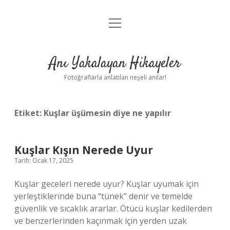
menüyü
Anasayfa
aç
Gizlilik Politikası
Anı Yakalayan Hikayeler
Yasal Uyarı
Fotoğraflarla anlatılan neşeli anılar!
Hakkımızda
Etiket:
Kuşlar üşümesin diye ne yapılır
Kuşlar Kışın Nerede Uyur
Tarih: Ocak 17, 2025
Kuşlar geceleri nerede uyur? Kuşlar uyumak için
yerleştiklerinde buna “tünek” denir ve temelde
güvenlik ve sıcaklık ararlar. Ötücü kuşlar kedilerden
ve benzerlerinden kaçınmak için yerden uzak