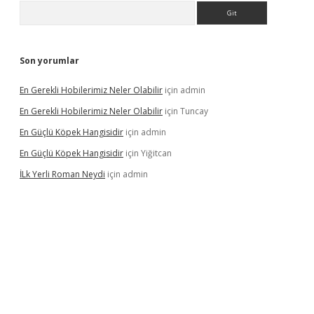
Arama
Son yorumlar
En Gerekli Hobilerimiz Neler Olabilir
için
admin
En Gerekli Hobilerimiz Neler Olabilir
için
Tuncay
En Güçlü Köpek Hangisidir
için
admin
En Güçlü Köpek Hangisidir
için
Yiğitcan
İLk Yerli Roman Neydi
için
admin
ps://elexbetgiris.org/
betbox
betexper bahis