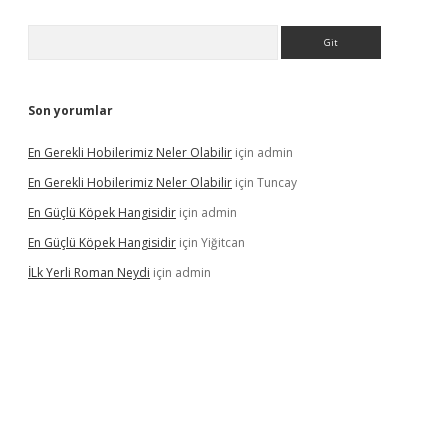
Arama
Son yorumlar
En Gerekli Hobilerimiz Neler Olabilir
için
admin
En Gerekli Hobilerimiz Neler Olabilir
için
Tuncay
En Güçlü Köpek Hangisidir
için
admin
En Güçlü Köpek Hangisidir
için
Yiğitcan
İLk Yerli Roman Neydi
için
admin
ps://elexbetgiris.org/
betbox
betexper bahis