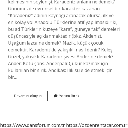
kelimesinin söylenişi. Karadeniz anlamı ne demek?
Günümüzde evrensel bir karakter kazanan
“Karadeniz” adının kaynağı aranacak olursa, ilk ve
en kolay yol Anadolu Türklerine atıf yapılmasıdır ki,
bu ad Türklerin kuzeye “kara”, güneye “ak” demeleri
düşüncesiyle açıklanmaktadır (bkz. Akdeniz).
Uşağum lazca ne demek? Nazik, küçük çocuk
demektir. Karadeniz’de yakışıklı nasıl denir? Keleş:
Güzel, yakışıklı. Karadeniz şivesi Ander ne demek?
Ander: Kötü şans. Anderpali: Çukur kazmak için
kullanılan bir sırık. Andikas: Ilık su elde etmek için
bir…
Karadeniz
Devamını okuyun
Yorum Bırak
Uşağı
Ne
Demek
https://www.dansforum.com.tr
https://ozdenrentacar.com.tr