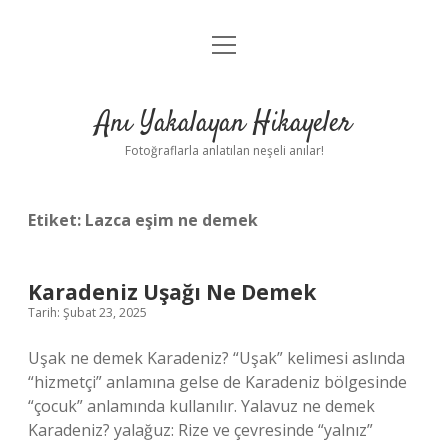
menüyü
Anasayfa
aç
Gizlilik Politikası
Anı Yakalayan Hikayeler
Yasal Uyarı
Fotoğraflarla anlatılan neşeli anılar!
Hakkımızda
Etiket:
Lazca eşim ne demek
Karadeniz Uşağı Ne Demek
Tarih: Şubat 23, 2025
Uşak ne demek Karadeniz? “Uşak” kelimesi aslında
“hizmetçi” anlamına gelse de Karadeniz bölgesinde
“çocuk” anlamında kullanılır. Yalavuz ne demek
Karadeniz? yalağuz: Rize ve çevresinde “yalnız”