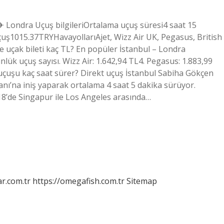
l ✈ Londra Uçuş bilgileriOrtalama uçuş süresi4 saat 15
ş1015.37TRYHavayollarıAjet, Wizz Air UK, Pegasus, British
re uçak bileti kaç TL? En popüler İstanbul – Londra
 Günlük uçuş sayısı. Wizz Air: 1.642,94 TL4. Pegasus: 1.883,99
 uçuşu kaç saat sürer? Direkt uçuş İstanbul Sabiha Gökçen
ı’na iniş yaparak ortalama 4 saat 5 dakika sürüyor.
18’de Singapur ile Los Angeles arasında…
r.com.tr
https://omegafish.com.tr
Sitemap