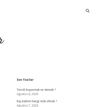
r
Sidebar
Son Yazılar
https://elex
Tevcih buyurmak ne demek ?
Ağustos 8, 2026
Kaş kalemi hangi renk olmalı ?
Ağustos 7, 2026