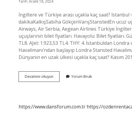
Tarih: Aralık 18, 2024
İngiltere ve Türkiye arası uçakla kaç saat? İstanbu
dakikaKalkışSabiha GökçenVarışStanstedEn ucuz uçu
Airways, Air Serbia, Aegean Airlines Türkiye İngilte
uçuşlarının bilet fiyatları. Havayolu: Bilet fiyatları.
TL8. AJet: 1.923,53 TL4. THY: 4. İstanbuldan Londra
Havalimanı’ndan başlayıp Londra Stansted Havaliman
Dünyanın en uzak ülkesi uçakla kaç saat? Kasım 20
İNgiltere
Devamını okuyun
Yorum Bırak
Kac
Saat
Suruyo
https://www.dansforum.com.tr
https://ozdenrentaca