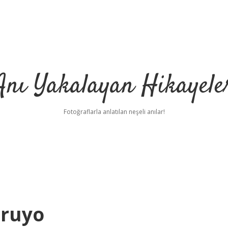
Anı Yakalayan Hikayele
Fotoğraflarla anlatılan neşeli anılar!
uruyo