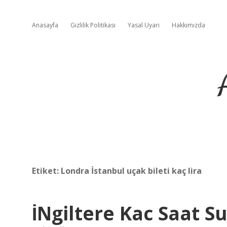
Anasayfa
Gizlilik Politikası
Yasal Uyarı
Hakkımızda
Etiket:
Londra İstanbul uçak bileti kaç lira
İNgiltere Kac Saat S