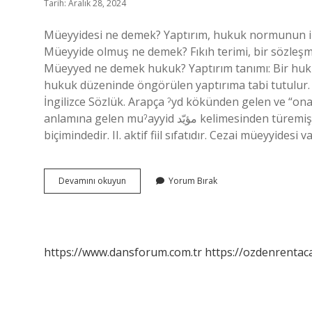
Tarih: Aralık 28, 2024
Müeyyidesi ne demek? Yaptırım, hukuk normunun ihl
Müeyyide olmuş ne demek? Fıkıh terimi, bir sözleş
Müeyyed ne demek hukuk? Yaptırım tanımı: Bir hukuk
hukuk düzeninde öngörülen yaptırıma tabi tutulur
İngilizce Sözlük. Arapça ˀyd kökünden gelen ve “on
anlamına gelen muˀayyid مؤيّد kelimesinden türemiştir. Bu kelime Arapça fiil ˀayyada أيد “onaylanmış”ın mufaˁˁil
biçimindedir. II. aktif fiil sıfatıdır. Cezai müeyyide
Müeyyidesi
Devamını okuyun
Yorum Bırak
Olmak
Ne
Demek
https://www.dansforum.com.tr
https://ozdenrentaca