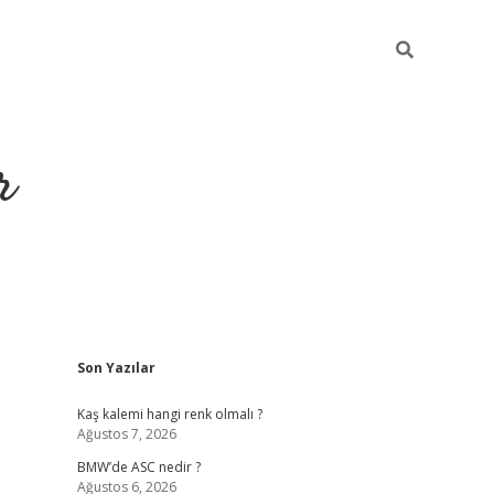
r
Sidebar
Son Yazılar
https://elex
Kaş kalemi hangi renk olmalı ?
Ağustos 7, 2026
BMW’de ASC nedir ?
Ağustos 6, 2026