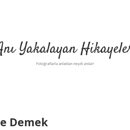
Anı Yakalayan Hikayele
Fotoğraflarla anlatılan neşeli anılar!
Ne Demek