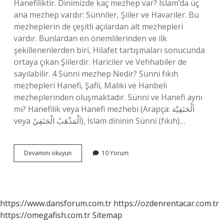
Hanefiliktir. Dinimizde kaç mezhep var? İslam’da üç
ana mezhep vardır: Sünniler, Şiiler ve Havariler. Bu
mezheplerin de çeşitli açılardan alt mezhepleri
vardır. Bunlardan en önemlilerinden ve ilk
şekillenenlerden biri, Hilafet tartışmaları sonucunda
ortaya çıkan Şiilerdir. Hariciler ve Vehhabiler de
sayılabilir. 4 Sünni mezhep Nedir? Sünni fıkıh
mezhepleri Hanefi, Şafii, Maliki ve Hanbeli
mezheplerinden oluşmaktadır. Sünni ve Hanefi aynı
mı? Hanefilik veya Hanefi mezhebi (Arapça: اَلْحَنَفِيَْة
veya اَلْمَذْهَبُ الْحَنَفِيُ), İslam dininin Sünni (fıkıh)…
4
Devamını okuyun
10 Yorum
Büyük
Mezhep
Nedir
https://www.dansforum.com.tr
https://ozdenrentacar.com.tr
https://omegafish.com.tr
Sitemap