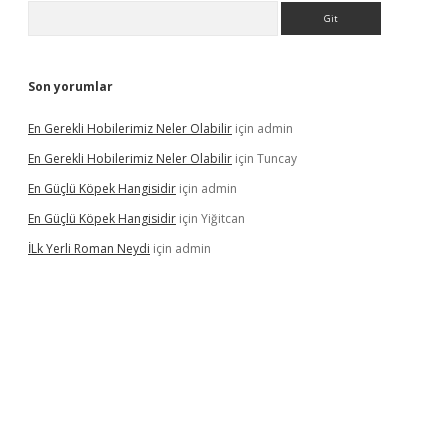
Arama
Son yorumlar
En Gerekli Hobilerimiz Neler Olabilir
için
admin
En Gerekli Hobilerimiz Neler Olabilir
için
Tuncay
En Güçlü Köpek Hangisidir
için
admin
En Güçlü Köpek Hangisidir
için
Yiğitcan
İLk Yerli Roman Neydi
için
admin
s://elexbetgiris.org/
betbox
betexper bahis