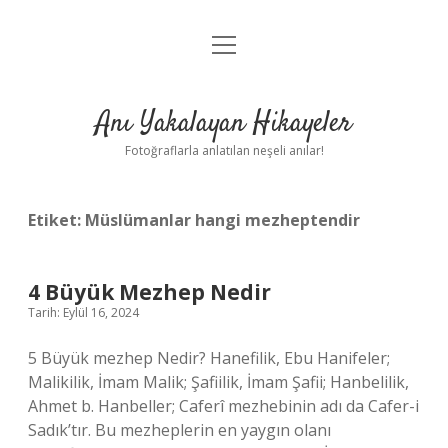
menüyü
Anasayfa
aç
Gizlilik Politikası
Anı Yakalayan Hikayeler
Yasal Uyarı
Fotoğraflarla anlatılan neşeli anılar!
Hakkımızda
Etiket:
Müslümanlar hangi mezheptendir
4 Büyük Mezhep Nedir
Tarih: Eylül 16, 2024
5 Büyük mezhep Nedir? Hanefilik, Ebu Hanifeler;
Malikilik, İmam Malik; Şafiilik, İmam Şafii; Hanbelilik,
Ahmet b. Hanbeller; Caferî mezhebinin adı da Cafer-i
Sadık’tır. Bu mezheplerin en yaygın olanı