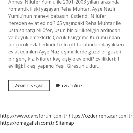
Annesi Nilüfer Yumlu ile 2001-2003 yılları arasında
romantik ilişki yaşayan Reha Muhtar, Ayşe Nazlı
Yumlu’nun manevi babasını üstlendi. Nilüfer
nereden evlat edindi? 65 yaşındaki Reha Muhtar ile
usta sanatçı Nilüfer, uzun bir birlikteliğin ardından
ve büyük emeklerle Çocuk Esirgeme Kurumu’ndan
bir çocuk evlat edindi. Ünlü çift tarafından 4 aylıkken
evlat edinilen Ayşe Nazlı, şimdilerde güzeller güzeli
bir genç kız. Nilüfer kaç kişiyle evlendi? Evlilikleri: 1.
evliliği: İlk eşi yapımcı Yeşil Giresunlu’dur…
Nilüferin
Devamını okuyun
Yorum Bırak
Kaç
Tane
Çocuğu
Var
https://www.dansforum.com.tr
https://ozdenrentacar.com.tr
https://omegafish.com.tr
Sitemap