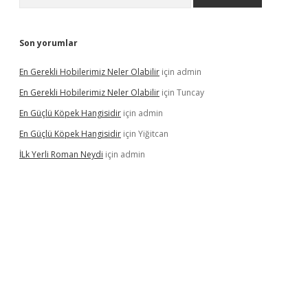
Son yorumlar
En Gerekli Hobilerimiz Neler Olabilir
için
admin
En Gerekli Hobilerimiz Neler Olabilir
için
Tuncay
En Güçlü Köpek Hangisidir
için
admin
En Güçlü Köpek Hangisidir
için
Yiğitcan
İLk Yerli Roman Neydi
için
admin
ps://elexbetgiris.org/
betbox
betexper bahis