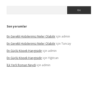
Arama
Son yorumlar
En Gerekli Hobilerimiz Neler Olabilir
için
admin
En Gerekli Hobilerimiz Neler Olabilir
için
Tuncay
En Güçlü Köpek Hangisidir
için
admin
En Güçlü Köpek Hangisidir
için
Yiğitcan
İLk Yerli Roman Neydi
için
admin
ps://elexbetgiris.org/
betbox
betexper bahis