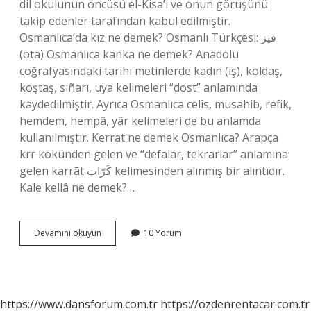
dil okulunun öncüsü el-Kisa’i ve onun görüşünü
takip edenler tarafından kabul edilmiştir.
Osmanlıca’da kız ne demek? Osmanlı Türkçesi: قیز‎
(ota) Osmanlıca kanka ne demek? Anadolu
coğrafyasındaki tarihi metinlerde kadın (iş), koldaş,
koştaş, sıñarı, uya kelimeleri “dost” anlamında
kaydedilmiştir. Ayrıca Osmanlıca celîs, musahib, refik,
hemdem, hempâ, yâr kelimeleri de bu anlamda
kullanılmıştır. Kerrat ne demek Osmanlıca? Arapça
krr kökünden gelen ve “defalar, tekrarlar” anlamına
gelen karrāt كَرّات kelimesinden alınmış bir alıntıdır.
Kale kellâ ne demek?…
Kella
Devamını okuyun
10 Yorum
Ne
Demek
Osmanlıca
https://www.dansforum.com.tr
https://ozdenrentacar.com.tr