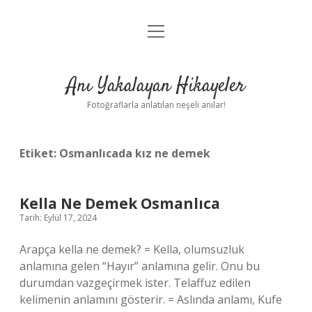
menüyü
Anasayfa
aç
Gizlilik Politikası
Anı Yakalayan Hikayeler
Yasal Uyarı
Fotoğraflarla anlatılan neşeli anılar!
Hakkımızda
Etiket:
Osmanlıcada kız ne demek
Kella Ne Demek Osmanlıca
Tarih: Eylül 17, 2024
Arapça kella ne demek? = Kella, olumsuzluk
anlamına gelen “Hayır” anlamına gelir. Onu bu
durumdan vazgeçirmek ister. Telaffuz edilen
kelimenin anlamını gösterir. = Aslında anlamı, Kufe