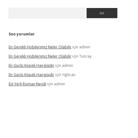
Arama
Son yorumlar
En Gerekli Hobilerimiz Neler Olabilir
için
admin
En Gerekli Hobilerimiz Neler Olabilir
için
Tuncay
En Güçlü Köpek Hangisidir
için
admin
En Güçlü Köpek Hangisidir
için
Yiğitcan
İLk Yerli Roman Neydi
için
admin
ps://elexbetgiris.org/
betbox
betexper bahis