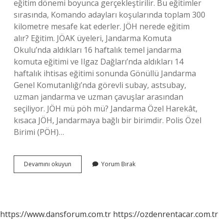
eğitim dönemi boyunca gerçekleştirilir. Bu eğitimler
sırasında, Komando adayları koşularında toplam 300
kilometre mesafe kat ederler. JÖH nerede eğitim
alır? Eğitim. JÖAK üyeleri, Jandarma Komuta
Okulu’nda aldıkları 16 haftalık temel jandarma
komuta eğitimi ve Ilgaz Dağları’nda aldıkları 14
haftalık ihtisas eğitimi sonunda Gönüllü Jandarma
Genel Komutanlığı’nda görevli subay, astsubay,
uzman jandarma ve uzman çavuşlar arasından
seçiliyor. JÖH mü pöh mü? Jandarma Özel Harekât,
kısaca JÖH, Jandarmaya bağlı bir birimdir. Polis Özel
Birimi (PÖH)…
Jöh
Devamını okuyun
Yorum Bırak
Eğitimi
Kaç
Ay
Sürer
https://www.dansforum.com.tr
https://ozdenrentacar.com.tr