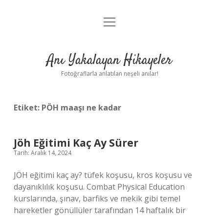
menüyü
Anasayfa
aç
Gizlilik Politikası
Anı Yakalayan Hikayeler
Yasal Uyarı
Fotoğraflarla anlatılan neşeli anılar!
Hakkımızda
Etiket:
PÖH maaşı ne kadar
Jöh Eğitimi Kaç Ay Sürer
Tarih: Aralık 14, 2024
JÖH eğitimi kaç ay? tüfek koşusu, kros koşusu ve
dayanıklılık koşusu. Combat Physical Education
kurslarında, şınav, barfiks ve mekik gibi temel
hareketler gönüllüler tarafından 14 haftalık bir