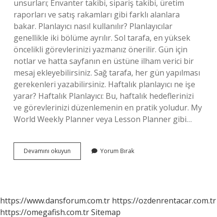
unsurları; Envanter takibi, sipariş takibi, üretim
raporları ve satış rakamları gibi farklı alanlara
bakar. Planlayıcı nasıl kullanılır? Planlayıcılar
genellikle iki bölüme ayrılır. Sol tarafa, en yüksek
öncelikli görevlerinizi yazmanız önerilir. Gün için
notlar ve hatta sayfanın en üstüne ilham verici bir
mesaj ekleyebilirsiniz. Sağ tarafa, her gün yapılması
gerekenleri yazabilirsiniz. Haftalık planlayıcı ne işe
yarar? Haftalık Planlayıcı: Bu, haftalık hedeflerinizi
ve görevlerinizi düzenlemenin en pratik yoludur. My
World Weekly Planner veya Lesson Planner gibi…
Planlayıcı
Devamını okuyun
Yorum Bırak
Ne
Işe
Yarar
https://www.dansforum.com.tr
https://ozdenrentacar.com.tr
https://omegafish.com.tr
Sitemap