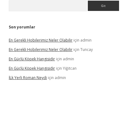
Arama
Son yorumlar
En Gerekli Hobilerimiz Neler Olabilir
için
admin
En Gerekli Hobilerimiz Neler Olabilir
için
Tuncay
En Güçlü Köpek Hangisidir
için
admin
En Güçlü Köpek Hangisidir
için
Yiğitcan
İLk Yerli Roman Neydi
için
admin
s://elexbetgiris.org/
betbox
betexper bahis