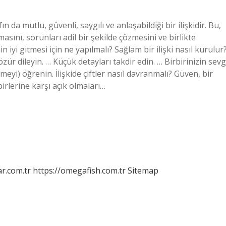
rafın da mutlu, güvenli, saygılı ve anlaşabildiği bir ilişkidir. Bu,
masını, sorunları adil bir şekilde çözmesini ve birlikte
nin iyi gitmesi için ne yapılmalı? Sağlam bir ilişki nasıl kurulur
ür dileyin. … Küçük detayları takdir edin. … Birbirinizin sevg
eyi) öğrenin. İlişkide çiftler nasıl davranmalı? Güven, bir
birlerine karşı açık olmaları…
r.com.tr
https://omegafish.com.tr
Sitemap