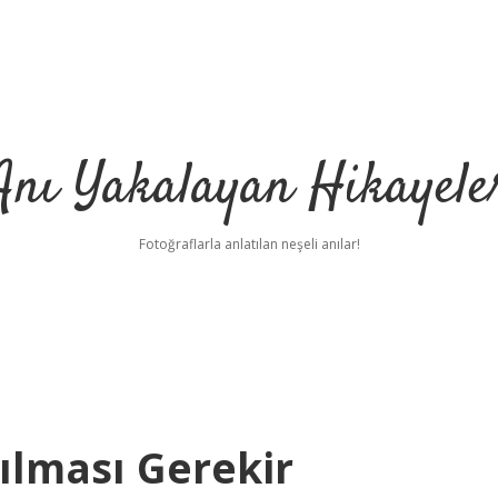
Anı Yakalayan Hikayele
Fotoğraflarla anlatılan neşeli anılar!
nılması Gerekir