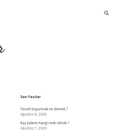
r
Sidebar
Son Yazılar
https://elexb
Tevcih buyurmak ne demek ?
Ağustos 8, 2026
Kaş kalemi hangi renk olmalı ?
Ağustos 7, 2026