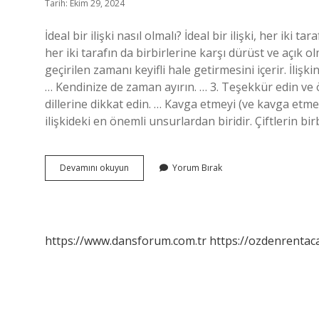
Tarih: Ekim 29, 2024
İdeal bir ilişki nasıl olmalı? İdeal bir ilişki, her iki ta
her iki tarafın da birbirlerine karşı dürüst ve açık ol
geçirilen zamanı keyifli hale getirmesini içerir. İlişki
… Kendinize de zaman ayırın. … 3. Teşekkür edin ve öz
dillerine dikkat edin. … Kavga etmeyi (ve kavga etmem
ilişkideki en önemli unsurlardan biridir. Çiftlerin bir
Ilişkide
Devamını okuyun
Yorum Bırak
Nasıl
Davranılması
Gerekir
https://www.dansforum.com.tr
https://ozdenrentaca