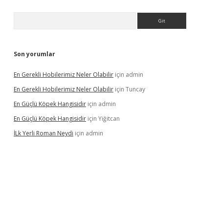
Arama
Son yorumlar
En Gerekli Hobilerimiz Neler Olabilir
için
admin
En Gerekli Hobilerimiz Neler Olabilir
için
Tuncay
En Güçlü Köpek Hangisidir
için
admin
En Güçlü Köpek Hangisidir
için
Yiğitcan
İLk Yerli Roman Neydi
için
admin
ps://elexbetgiris.org/
betbox
betexper bahis