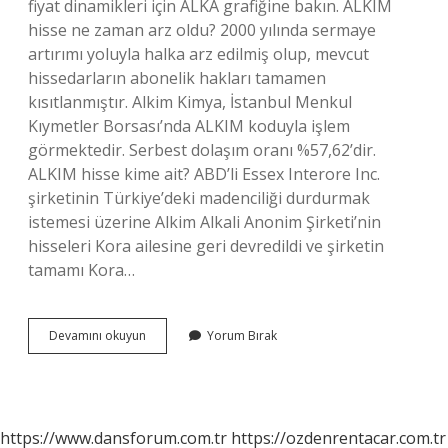
fiyat dinamikleri için ALKA grafiğine bakın. ALKIM
hisse ne zaman arz oldu? 2000 yılında sermaye
artırımı yoluyla halka arz edilmiş olup, mevcut
hissedarların abonelik hakları tamamen
kısıtlanmıştır. Alkim Kimya, İstanbul Menkul
Kıymetler Borsası’nda ALKIM koduyla işlem
görmektedir. Serbest dolaşım oranı %57,62’dir.
ALKIM hisse kime ait? ABD’li Essex Interore Inc.
şirketinin Türkiye’deki madenciliği durdurmak
istemesi üzerine Alkim Alkali Anonim Şirketi’nin
hisseleri Kora ailesine geri devredildi ve şirketin
tamamı Kora…
Alkim
Devamını okuyun
Yorum Bırak
Hisse
En
Yüksek
Kaçı
Gördü
https://www.dansforum.com.tr
https://ozdenrentacar.com.tr