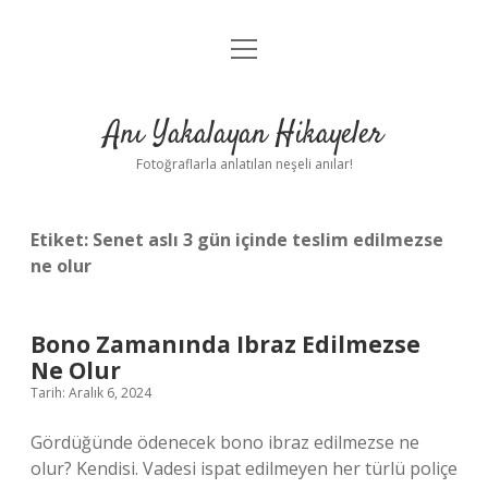
menüyü
Anasayfa
aç
Gizlilik Politikası
Anı Yakalayan Hikayeler
Yasal Uyarı
Fotoğraflarla anlatılan neşeli anılar!
Hakkımızda
Etiket:
Senet aslı 3 gün içinde teslim edilmezse
ne olur
Bono Zamanında Ibraz Edilmezse
Ne Olur
Tarih: Aralık 6, 2024
Gördüğünde ödenecek bono ibraz edilmezse ne
olur? Kendisi. Vadesi ispat edilmeyen her türlü poliçe