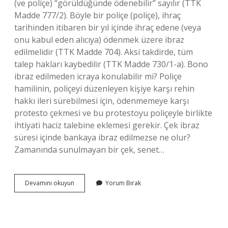
(ve poliçe) “görüldüğünde ödenebilir” sayılır (TTK
Madde 777/2). Böyle bir poliçe (poliçe), ihraç
tarihinden itibaren bir yıl içinde ihraç edene (veya
onu kabul eden alıcıya) ödenmek üzere ibraz
edilmelidir (TTK Madde 704). Aksi takdirde, tüm
talep hakları kaybedilir (TTK Madde 730/1-a). Bono
ibraz edilmeden icraya konulabilir mi? Poliçe
hamilinin, poliçeyi düzenleyen kişiye karşı rehin
hakkı ileri sürebilmesi için, ödenmemeye karşı
protesto çekmesi ve bu protestoyu poliçeyle birlikte
ihtiyati haciz talebine eklemesi gerekir. Çek ibraz
süresi içinde bankaya ibraz edilmezse ne olur?
Zamanında sunulmayan bir çek, senet…
Bono
Devamını okuyun
Yorum Bırak
Zamanında
Ibraz
Edilmezse
Ne