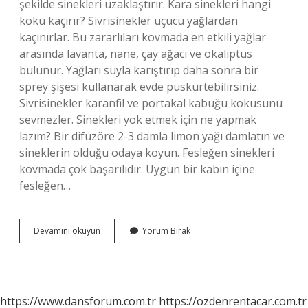
şekilde sinekleri uzaklaştırır. Kara sinekleri hangi
koku kaçırır? Sivrisinekler uçucu yağlardan
kaçınırlar. Bu zararlıları kovmada en etkili yağlar
arasında lavanta, nane, çay ağacı ve okaliptüs
bulunur. Yağları suyla karıştırıp daha sonra bir
sprey şişesi kullanarak evde püskürtebilirsiniz.
Sivrisinekler karanfil ve portakal kabuğu kokusunu
sevmezler. Sinekleri yok etmek için ne yapmak
lazım? Bir difüzöre 2-3 damla limon yağı damlatın ve
sineklerin olduğu odaya koyun. Fesleğen sinekleri
kovmada çok başarılıdır. Uygun bir kabın içine
fesleğen…
Kara
Devamını okuyun
Yorum Bırak
Sinekleri
Nasıl
Yok
Ederiz
https://www.dansforum.com.tr
https://ozdenrentacar.com.tr