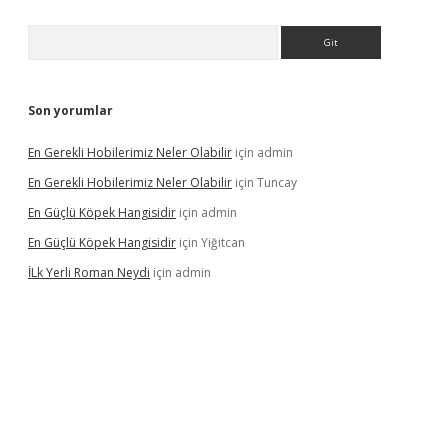
Arama
Son yorumlar
En Gerekli Hobilerimiz Neler Olabilir
için
admin
En Gerekli Hobilerimiz Neler Olabilir
için
Tuncay
En Güçlü Köpek Hangisidir
için
admin
En Güçlü Köpek Hangisidir
için
Yiğitcan
İLk Yerli Roman Neydi
için
admin
ps://elexbetgiris.org/
betbox
betexper bahis