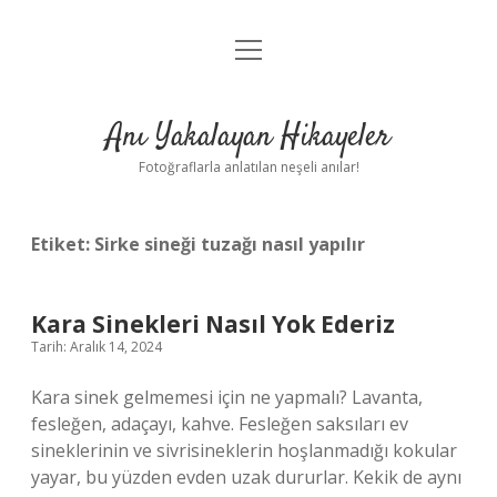
menüyü
Anasayfa
aç
Gizlilik Politikası
Anı Yakalayan Hikayeler
Yasal Uyarı
Fotoğraflarla anlatılan neşeli anılar!
Hakkımızda
Etiket:
Sirke sineği tuzağı nasıl yapılır
Kara Sinekleri Nasıl Yok Ederiz
Tarih: Aralık 14, 2024
Kara sinek gelmemesi için ne yapmalı? Lavanta,
fesleğen, adaçayı, kahve. Fesleğen saksıları ev
sineklerinin ve sivrisineklerin hoşlanmadığı kokular
yayar, bu yüzden evden uzak dururlar. Kekik de aynı