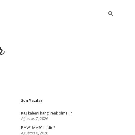
r
Sidebar
Son Yazılar
https://elexb
Kaş kalemi hangi renk olmalı ?
Ağustos 7, 2026
BMW’de ASC nedir ?
Ağustos 6, 2026