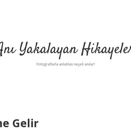
Anı Yakalayan Hikayele
Fotoğraflarla anlatılan neşeli anılar!
me Gelir