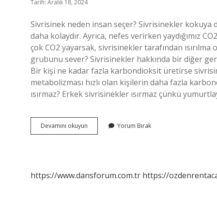
Tarih: Aralık 18, 2024
Sivrisinek neden insan seçer? Sivrisinekler kokuya d
daha kolaydır. Ayrıca, nefes verirken yaydığımız CO2
çok CO2 yayarsak, sivrisinekler tarafından ısırılma o
grubunu sever? Sivrisinekler hakkında bir diğer ge
Bir kişi ne kadar fazla karbondioksit üretirse sivrisi
metabolizması hızlı olan kişilerin daha fazla karbond
ısırmaz? Erkek sivrisinekler ısırmaz çünkü yumurtla
Sivrisinek
Devamını okuyun
Yorum Bırak
En
Çok
Kime
Gelir
https://www.dansforum.com.tr
https://ozdenrentaca