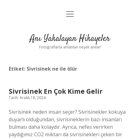
menüyü
Anasayfa
aç
Gizlilik Politikası
Anı Yakalayan Hikayeler
Yasal Uyarı
Fotoğraflarla anlatılan neşeli anılar!
Hakkımızda
Etiket:
Sivrisinek ne ile ölür
Sivrisinek En Çok Kime Gelir
Tarih: Aralık 18, 2024
Sivrisinek neden insan seçer? Sivrisinekler kokuya
duyarlı olduğundan, sivrisineklerin bazı insanları
bulması daha kolaydır. Ayrıca, nefes verirken
yaydığımız CO2 miktarı da sivrisinekleri çeken bir