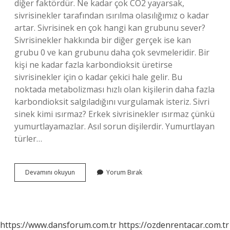
diğer faktördür. Ne kadar çok CO2 yayarsak,
sivrisinekler tarafından ısırılma olasılığımız o kadar
artar. Sivrisinek en çok hangi kan grubunu sever?
Sivrisinekler hakkında bir diğer gerçek ise kan
grubu 0 ve kan grubunu daha çok sevmeleridir. Bir
kişi ne kadar fazla karbondioksit üretirse
sivrisinekler için o kadar çekici hale gelir. Bu
noktada metabolizması hızlı olan kişilerin daha fazla
karbondioksit salgıladığını vurgulamak isteriz. Sivri
sinek kimi ısırmaz? Erkek sivrisinekler ısırmaz çünkü
yumurtlayamazlar. Asıl sorun dişilerdir. Yumurtlayan
türler…
Sivrisinek
Devamını okuyun
Yorum Bırak
En
Çok
Kime
Gelir
https://www.dansforum.com.tr
https://ozdenrentacar.com.tr