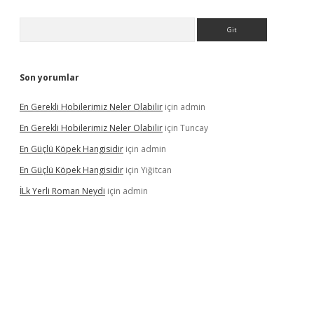
Arama
Son yorumlar
En Gerekli Hobilerimiz Neler Olabilir
için
admin
En Gerekli Hobilerimiz Neler Olabilir
için
Tuncay
En Güçlü Köpek Hangisidir
için
admin
En Güçlü Köpek Hangisidir
için
Yiğitcan
İLk Yerli Roman Neydi
için
admin
ps://elexbetgiris.org/
betbox
betexper bahis