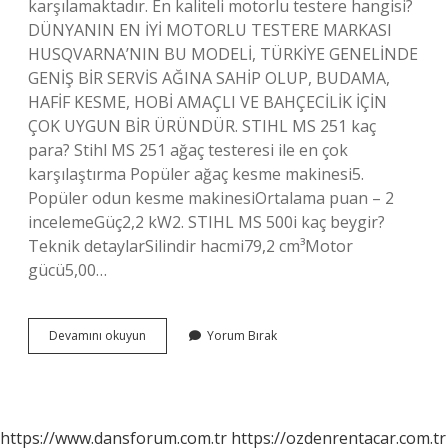
karşılamaktadır. En kaliteli motorlu testere hangisi?
DÜNYANIN EN İYİ MOTORLU TESTERE MARKASI
HUSQVARNA’NIN BU MODELİ, TÜRKİYE GENELİNDE
GENİŞ BİR SERVİS AĞINA SAHİP OLUP, BUDAMA,
HAFİF KESME, HOBİ AMAÇLI VE BAHÇECİLİK İÇİN
ÇOK UYGUN BİR ÜRÜNDÜR. STIHL MS 251 kaç
para? Stihl MS 251 ağaç testeresi ile en çok
karşılaştırma Popüler ağaç kesme makinesi5.
Popüler odun kesme makinesiOrtalama puan – 2
incelemeGüç2,2 kW2. STIHL MS 500i kaç beygir?
Teknik detaylarSilindir hacmi79,2 cm³Motor
gücü5,00…
Stihl
Devamını okuyun
Yorum Bırak
En
Çok
Tutulan
Modeli
Hangisi
https://www.dansforum.com.tr
https://ozdenrentacar.com.tr