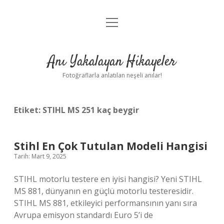
menüyü
Anasayfa
aç
Gizlilik Politikası
Anı Yakalayan Hikayeler
Yasal Uyarı
Fotoğraflarla anlatılan neşeli anılar!
Hakkımızda
Etiket:
STIHL MS 251 kaç beygir
Stihl En Çok Tutulan Modeli Hangisi
Tarih: Mart 9, 2025
STIHL motorlu testere en iyisi hangisi? Yeni STIHL
MS 881, dünyanın en güçlü motorlu testeresidir.
STIHL MS 881, etkileyici performansının yanı sıra
Avrupa emisyon standardı Euro 5’i de