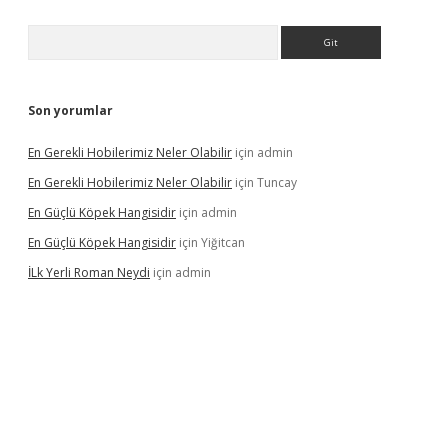
Arama
Son yorumlar
En Gerekli Hobilerimiz Neler Olabilir
için
admin
En Gerekli Hobilerimiz Neler Olabilir
için
Tuncay
En Güçlü Köpek Hangisidir
için
admin
En Güçlü Köpek Hangisidir
için
Yiğitcan
İLk Yerli Roman Neydi
için
admin
er bahis