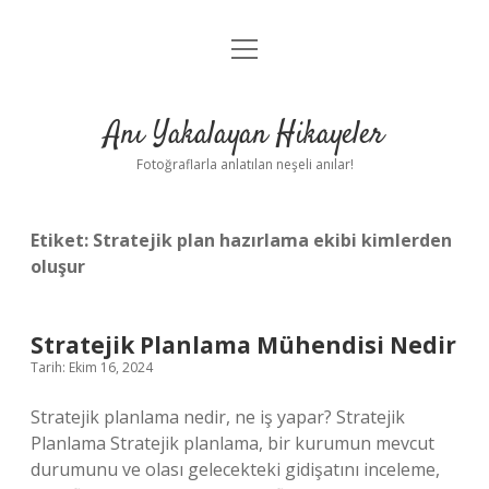
menüyü
Anasayfa
aç
Gizlilik Politikası
Anı Yakalayan Hikayeler
Yasal Uyarı
Fotoğraflarla anlatılan neşeli anılar!
Hakkımızda
Etiket:
Stratejik plan hazırlama ekibi kimlerden
oluşur
Stratejik Planlama Mühendisi Nedir
Tarih: Ekim 16, 2024
Stratejik planlama nedir, ne iş yapar? Stratejik
Planlama Stratejik planlama, bir kurumun mevcut
durumunu ve olası gelecekteki gidişatını inceleme,