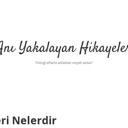
Anı Yakalayan Hikayele
Fotoğraflarla anlatılan neşeli anılar!
eri Nelerdir