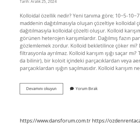
Tarih: Aralık 25, 2024
Kolloidal özellik nedir? Yeni tanıma göre; 10−5-10
maddenin dağıtılmasıyla oluşan çözeltiye kolloidal çö
dağıtılmasıyla kolloidal çözelti oluşur. Kolloid karı
görünen heterojen karışımlardır. Dağılmış fazın pa
gözlemlemek zordur. Kolloid bekletilince çöker mi
filtrasyonla ayrılmaz. Kolloid karışım ışığı saçar mı
da bilinir), bir koloit içindeki parçacıklardan veya
parçacıklardan ışığın saçılmasıdır. Kolloid karışım n
Kolloidlerin
Devamını okuyun
Yorum Bırak
Özellikleri
Nelerdir
https://www.dansforum.com.tr
https://ozdenrentaca