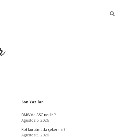
r
Sidebar
Son Yazılar
https://elex
BMW’de ASC nedir ?
Ağustos 6, 2026
Kot kurutmada çeker mi ?
Ağustos 5, 2026