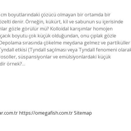
−7 cm boyutlarındaki çözücü olmayan bir ortamda bir
zelti denir. Örneğin, kükürt, kil ve sabunun su içerisinde
şımlar gözle görülür mü? Kolloidal karışımlar homojen
rçacık boyutu çok küçük olduğundan, onu çıplak gözle
? Depolama sırasında çökelme meydana gelmez ve partiküller
? Tyndall etkisi (Tyndall saçılması veya Tyndall fenomeni olara
 aerosoller, süspansiyonlar ve emülsiyonlardaki küçük
edir örnek?…
r.com.tr
https://omegafish.com.tr
Sitemap