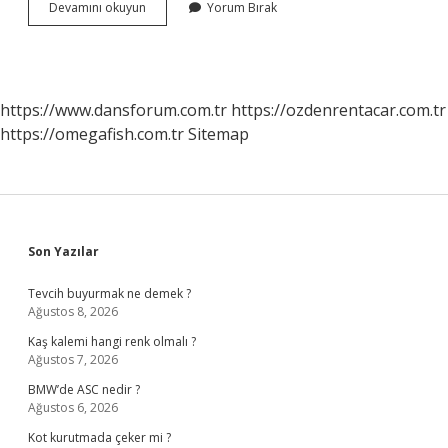
Osmanlıcılık
Devamını okuyun
Yorum Bırak
Fikir
Akımı
Hangi
Dönemde
Devletin
https://www.dansforum.com.tr
https://ozdenrentacar.com.tr
Resmi
https://omegafish.com.tr
Sitemap
Politikası
Haline
Gelmiştir
Sidebar
Son Yazılar
Tevcih buyurmak ne demek ?
Ağustos 8, 2026
Kaş kalemi hangi renk olmalı ?
Ağustos 7, 2026
BMW’de ASC nedir ?
Ağustos 6, 2026
Kot kurutmada çeker mi ?