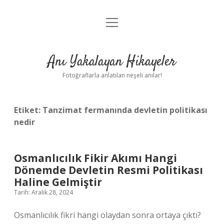
menüyü
Anasayfa
aç
Gizlilik Politikası
Anı Yakalayan Hikayeler
Yasal Uyarı
Fotoğraflarla anlatılan neşeli anılar!
Hakkımızda
Etiket:
Tanzimat fermanında devletin politikası
nedir
Osmanlıcılık Fikir Akımı Hangi
Dönemde Devletin Resmi Politikası
Haline Gelmiştir
Tarih: Aralık 28, 2024
Osmanlıcılık fikri hangi olaydan sonra ortaya çıktı?