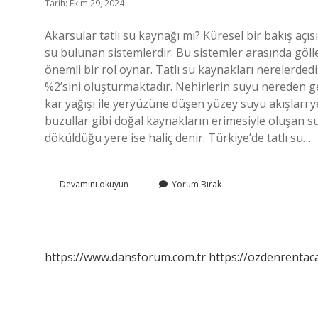
Tarih: Ekim 29, 2024
Akarsular tatlı su kaynağı mı? Küresel bir bakış açıs
su bulunan sistemlerdir. Bu sistemler arasında göller
önemli bir rol oynar. Tatlı su kaynakları nerelerded
%2’sini oluşturmaktadır. Nehirlerin suyu nereden g
kar yağışı ile yeryüzüne düşen yüzey suyu akışları y
buzullar gibi doğal kaynakların erimesiyle oluşan s
döküldüğü yere ise haliç denir. Türkiye’de tatlı su…
Nehir
Devamını okuyun
Yorum Bırak
Tatlı
Su
Kaynağı
Mı
https://www.dansforum.com.tr
https://ozdenrentaca