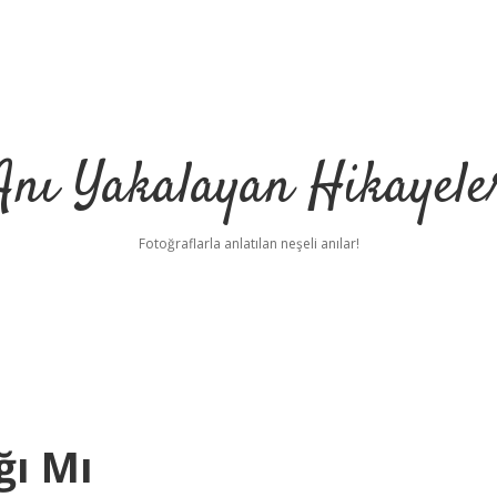
Anı Yakalayan Hikayele
Fotoğraflarla anlatılan neşeli anılar!
ğı Mı