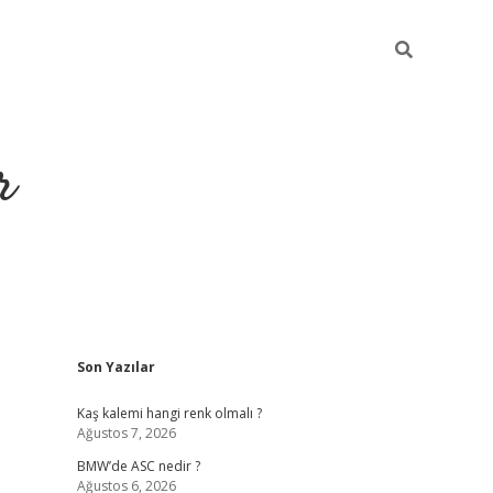
r
Sidebar
Son Yazılar
https://elex
Kaş kalemi hangi renk olmalı ?
Ağustos 7, 2026
BMW’de ASC nedir ?
Ağustos 6, 2026