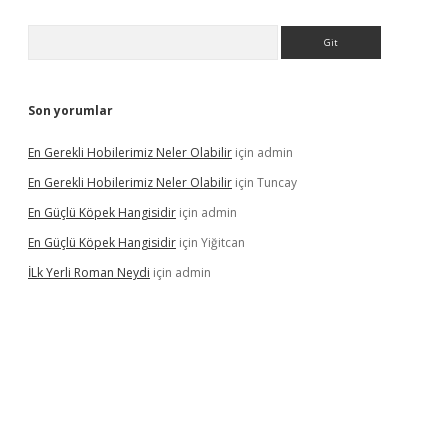
Arama
Son yorumlar
En Gerekli Hobilerimiz Neler Olabilir
için
admin
En Gerekli Hobilerimiz Neler Olabilir
için
Tuncay
En Güçlü Köpek Hangisidir
için
admin
En Güçlü Köpek Hangisidir
için
Yiğitcan
İLk Yerli Roman Neydi
için
admin
ps://elexbetgiris.org/
betbox
betexper bahis