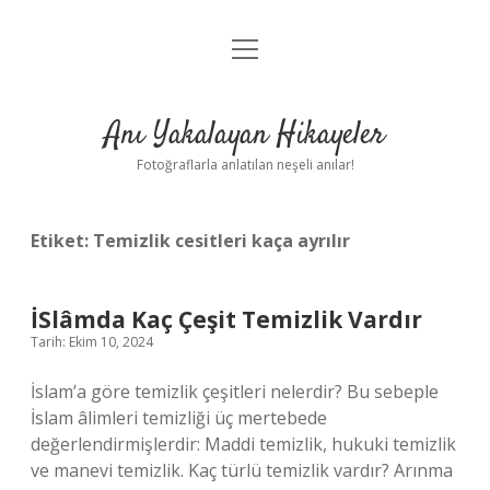
menüyü
Anasayfa
aç
Gizlilik Politikası
Anı Yakalayan Hikayeler
Yasal Uyarı
Fotoğraflarla anlatılan neşeli anılar!
Hakkımızda
Etiket:
Temizlik cesitleri kaça ayrılır
İSlâmda Kaç Çeşit Temizlik Vardır
Tarih: Ekim 10, 2024
İslam’a göre temizlik çeşitleri nelerdir? Bu sebeple
İslam âlimleri temizliği üç mertebede
değerlendirmişlerdir: Maddi temizlik, hukuki temizlik
ve manevi temizlik. Kaç türlü temizlik vardır? Arınma