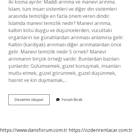
iki kısma ayrılır: Maddi arınma ve manevi arınma.
İslam, tüm insan sistemleri ve diğer din sistemleri
arasında temizliğe en fazla önem veren dindir.
İslamda manevi temizlik nedir? Manevi arınma,
kalbin kötü duygu ve düşüncelerden, vücuttaki
organların ise günahlardan arınması anlamına gelir.
Kalbin (kardiyak) arınması diğer arınmalardan önce
gelir. Manevi temizlik nedir 5 örnek? Manevi
arınmanın birçok örneği vardır. Bunlardan bazıları
şunlardır; Gülümsemek, güzel konuşmak, insanları
mutlu etmek, güzel görünmek, güzel düşünmek,
hasret ve kin duymamak,…
İSlâmda
Devamını okuyun
Yorum Bırak
Kaç
Çeşit
Temizlik
Vardır
https://www.dansforum.com.tr
https://ozdenrentacar.com.tr