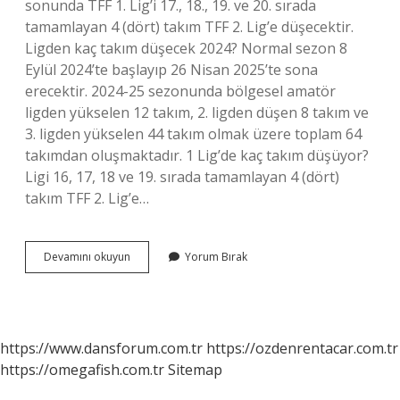
sonunda TFF 1. Lig’i 17., 18., 19. ve 20. sırada
tamamlayan 4 (dört) takım TFF 2. Lig’e düşecektir.
Ligden kaç takım düşecek 2024? Normal sezon 8
Eylül 2024’te başlayıp 26 Nisan 2025’te sona
erecektir. 2024-25 sezonunda bölgesel amatör
ligden yükselen 12 takım, 2. ligden düşen 8 takım ve
3. ligden yükselen 44 takım olmak üzere toplam 64
takımdan oluşmaktadır. 1 Lig’de kaç takım düşüyor?
Ligi 16, 17, 18 ve 19. sırada tamamlayan 4 (dört)
takım TFF 2. Lig’e…
Trendyol
Devamını okuyun
Yorum Bırak
1
Ligden
Kac
Takim
Dusecek
https://www.dansforum.com.tr
https://ozdenrentacar.com.tr
https://omegafish.com.tr
Sitemap