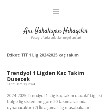
menüyü
Anasayfa
aç
Gizlilik Politikası
Anı Yakalayan Hikayeler
Yasal Uyarı
Fotoğraflarla anlatılan neşeli anılar!
Hakkımızda
Etiket:
TFF 1 Lig 20242025 kaç takım
Trendyol 1 Ligden Kac Takim
Dusecek
Tarih: Ekim 30, 2024
2024-2025 Trendyol 1. Lig kaç takım olacak? Lig, iki
bölge lig sistemine göre 20 takım arasında
oynanacaktır. (2) İki aşamalı lig müsabakaları