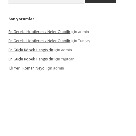
Son yorumlar
En Gerekli Hobilerimiz Neler Olabilir
için
admin
En Gerekli Hobilerimiz Neler Olabilir
için
Tuncay
En Güçlü Köpek Hangisidir
için
admin
En Güçlü Köpek Hangisidir
için
Yiğitcan
İLk Yerli Roman Neydi
için
admin
ps://elexbetgiris.org/
betbox
betexper bahis