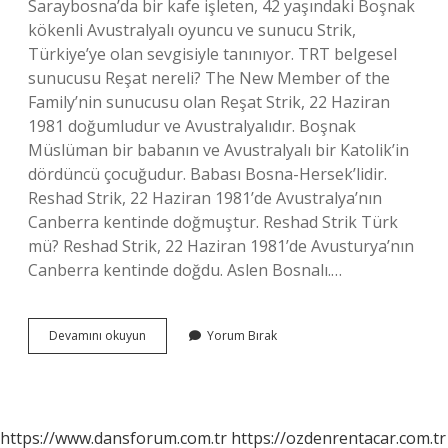
Saraybosna’da bir kafe işleten, 42 yaşındaki Boşnak
kökenli Avustralyalı oyuncu ve sunucu Strik,
Türkiye’ye olan sevgisiyle tanınıyor. TRT belgesel
sunucusu Reşat nereli? The New Member of the
Family’nin sunucusu olan Reşat Strik, 22 Haziran
1981 doğumludur ve Avustralyalıdır. Boşnak
Müslüman bir babanın ve Avustralyalı bir Katolik’in
dördüncü çocuğudur. Babası Bosna-Hersek’lidir.
Reshad Strik, 22 Haziran 1981’de Avustralya’nın
Canberra kentinde doğmuştur. Reshad Strik Türk
mü? Reshad Strik, 22 Haziran 1981’de Avusturya’nın
Canberra kentinde doğdu. Aslen Bosnalı.…
Ailenin
Devamını okuyun
Yorum Bırak
Yeni
Üyesi
Reşat
Türk
Mü
https://www.dansforum.com.tr
https://ozdenrentacar.com.tr