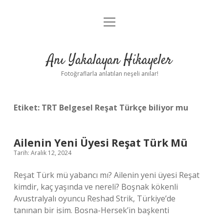
menüyü
Anasayfa
aç
Gizlilik Politikası
Anı Yakalayan Hikayeler
Yasal Uyarı
Fotoğraflarla anlatılan neşeli anılar!
Hakkımızda
Etiket:
TRT Belgesel Reşat Türkçe biliyor mu
Ailenin Yeni Üyesi Reşat Türk Mü
Tarih: Aralık 12, 2024
Reşat Türk mü yabancı mı? Ailenin yeni üyesi Reşat
kimdir, kaç yaşında ve nereli? Boşnak kökenli
Avustralyalı oyuncu Reshad Strik, Türkiye’de
tanınan bir isim. Bosna-Hersek’in başkenti