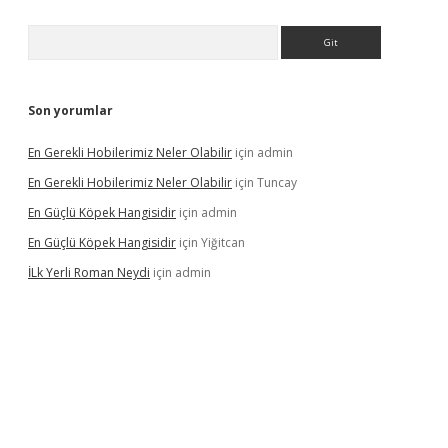
Arama
Son yorumlar
En Gerekli Hobilerimiz Neler Olabilir
için
admin
En Gerekli Hobilerimiz Neler Olabilir
için
Tuncay
En Güçlü Köpek Hangisidir
için
admin
En Güçlü Köpek Hangisidir
için
Yiğitcan
İLk Yerli Roman Neydi
için
admin
s://elexbetgiris.org/
betbox
betexper bahis