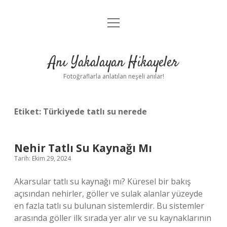
menüyü
Anasayfa
aç
Gizlilik Politikası
Anı Yakalayan Hikayeler
Yasal Uyarı
Fotoğraflarla anlatılan neşeli anılar!
Hakkımızda
Etiket:
Türkiyede tatlı su nerede
Nehir Tatlı Su Kaynağı Mı
Tarih: Ekim 29, 2024
Akarsular tatlı su kaynağı mı? Küresel bir bakış
açısından nehirler, göller ve sulak alanlar yüzeyde
en fazla tatlı su bulunan sistemlerdir. Bu sistemler
arasında göller ilk sırada yer alır ve su kaynaklarının