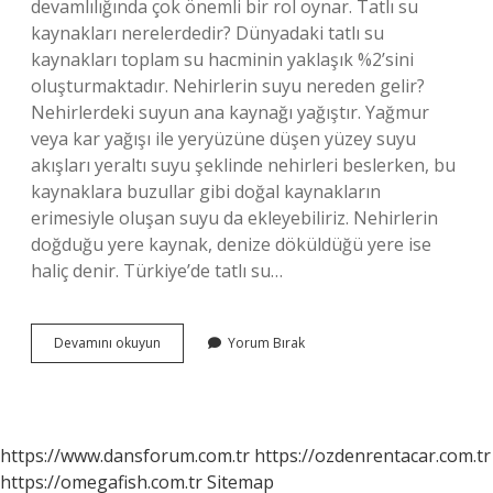
devamlılığında çok önemli bir rol oynar. Tatlı su
kaynakları nerelerdedir? Dünyadaki tatlı su
kaynakları toplam su hacminin yaklaşık %2’sini
oluşturmaktadır. Nehirlerin suyu nereden gelir?
Nehirlerdeki suyun ana kaynağı yağıştır. Yağmur
veya kar yağışı ile yeryüzüne düşen yüzey suyu
akışları yeraltı suyu şeklinde nehirleri beslerken, bu
kaynaklara buzullar gibi doğal kaynakların
erimesiyle oluşan suyu da ekleyebiliriz. Nehirlerin
doğduğu yere kaynak, denize döküldüğü yere ise
haliç denir. Türkiye’de tatlı su…
Nehir
Devamını okuyun
Yorum Bırak
Tatlı
Su
Kaynağı
Mı
https://www.dansforum.com.tr
https://ozdenrentacar.com.tr
https://omegafish.com.tr
Sitemap