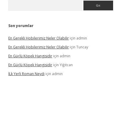
Arama
Son yorumlar
En Gerekli Hobilerimiz Neler Olabilir
için
admin
En Gerekli Hobilerimiz Neler Olabilir
için
Tuncay
En Güçlü Köpek Hangisidir
için
admin
En Güçlü Köpek Hangisidir
için
Yiğitcan
İLk Yerli Roman Neydi
için
admin
ps://elexbetgiris.org/
betbox
betexper bahis