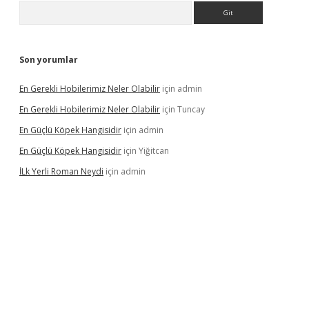
Arama
Son yorumlar
En Gerekli Hobilerimiz Neler Olabilir
için
admin
En Gerekli Hobilerimiz Neler Olabilir
için
Tuncay
En Güçlü Köpek Hangisidir
için
admin
En Güçlü Köpek Hangisidir
için
Yiğitcan
İLk Yerli Roman Neydi
için
admin
ps://elexbetgiris.org/
betbox
betexper bahis