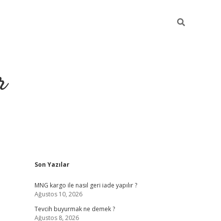
r
Sidebar
Son Yazılar
https://elexb
MNG kargo ile nasıl geri iade yapılır ?
Ağustos 10, 2026
Tevcih buyurmak ne demek ?
Ağustos 8, 2026