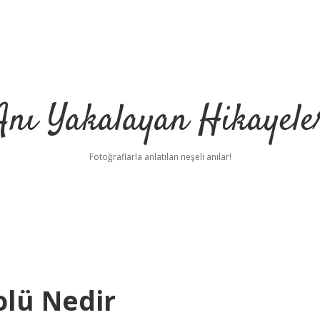
Anı Yakalayan Hikayele
Fotoğraflarla anlatılan neşeli anılar!
lü Nedir