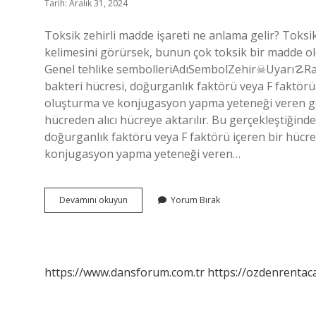
Tarih: Aralık 31, 2024
Toksik zehirli madde işareti ne anlama gelir? Toksik
kelimesini görürsek, bunun çok toksik bir madde ol
Genel tehlike sembolleriAdıSembolZehir☠Uyarı☡Rad
bakteri hücresi, doğurganlık faktörü veya F faktörü i
oluşturma ve konjugasyon yapma yeteneği veren gen
hücreden alıcı hücreye aktarılır. Bu gerçekleştiğind
doğurganlık faktörü veya F faktörü içeren bir hücred
konjugasyon yapma yeteneği veren…
Toksik
Devamını okuyun
Yorum Bırak
Madde
Sembolü
Nedir
https://www.dansforum.com.tr
https://ozdenrentaca