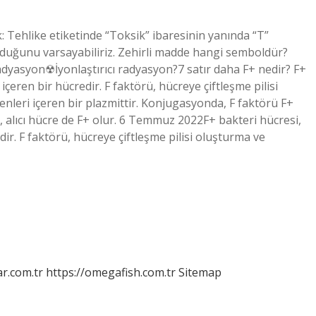
: Tehlike etiketinde “Toksik” ibaresinin yanında “T”
duğunu varsayabiliriz. Zehirli madde hangi semboldür?
yasyon☢İyonlaştırıcı radyasyon?7 satır daha F+ nedir? F+
çeren bir hücredir. F faktörü, hücreye çiftleşme pilisi
leri içeren bir plazmittir. Konjugasyonda, F faktörü F+
e, alıcı hücre de F+ olur. 6 Temmuz 2022F+ bakteri hücresi,
ir. F faktörü, hücreye çiftleşme pilisi oluşturma ve
r.com.tr
https://omegafish.com.tr
Sitemap