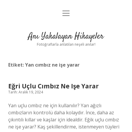
menüyü
Anasayfa
aç
Gizlilik Politikası
Anı Yakalayan Hikayeler
Yasal Uyarı
Fotoğraflarla anlatılan neşeli anılar!
Hakkımızda
Etiket:
Yan cımbız ne işe yarar
Eğri Uçlu Cımbız Ne Işe Yarar
Tarih: Aralık 19, 2024
Yan uçlu cımbız ne için kullanılır? Yan ağızlı
cımbızların kontrolü daha kolaydır. İnce, daha az
çıkıntılı kıllar ve kaşlar için idealdir. Eğik uçlu cımbız
ne işe yarar? Kaş şekillendirme, istenmeyen tüyleri