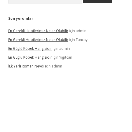
Son yorumlar
En Gerekli Hobilerimiz Neler Olabilir
için
admin
En Gerekli Hobilerimiz Neler Olabilir
için
Tuncay
En Güçlü Köpek Hangisidir
için
admin
En Güçlü Köpek Hangisidir
için
Yiğitcan
İLk Yerli Roman Neydi
için
admin
tps://elexbetgiris.org/
betbox
betexper bahis