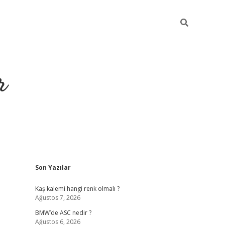
r
Sidebar
Son Yazılar
https://elexb
Kaş kalemi hangi renk olmalı ?
Ağustos 7, 2026
BMW’de ASC nedir ?
Ağustos 6, 2026