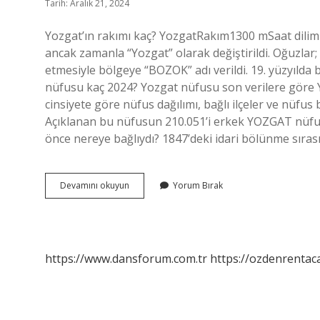
Tarih: Aralık 21, 2024
Yozgat’ın rakımı kaç? YozgatRakım1300 mSaat dilimiUT
ancak zamanla “Yozgat” olarak değiştirildi. Oğuzl
etmesiyle bölgeye “BOZOK” adı verildi. 19. yüzyılda b
nüfusu kaç 2024? Yozgat nüfusu son verilere göre
cinsiyete göre nüfus dağılımı, bağlı ilçeler ve nüfus 
Açıklanan bu nüfusun 210.051’i erkek YOZGAT nüfu
önce nereye bağlıydı? 1847’deki idari bölünme sıras
Yozgat
Devamını okuyun
Yorum Bırak
Rakım
Ne
Kadar
https://www.dansforum.com.tr
https://ozdenrentaca