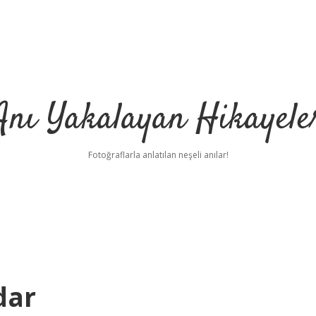
Anı Yakalayan Hikayele
Fotoğraflarla anlatılan neşeli anılar!
dar