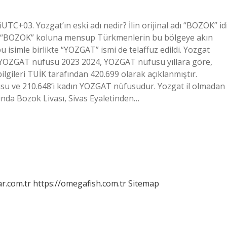
C+03. Yozgat’ın eski adı nedir? İlin orijinal adı “BOZOK” idi
ar; “BOZOK” koluna mensup Türkmenlerin bu bölgeye akın
u isimle birlikte “YOZGAT” ismi de telaffuz edildi. Yozgat
 YOZGAT nüfusu 2023 2024, YOZGAT nüfusu yıllara göre,
bilgileri TUİK tarafından 420.699 olarak açıklanmıştır.
su ve 210.648’i kadın YOZGAT nüfusudur. Yozgat il olmadan
ında Bozok Livası, Sivas Eyaletinden…
r.com.tr
https://omegafish.com.tr
Sitemap