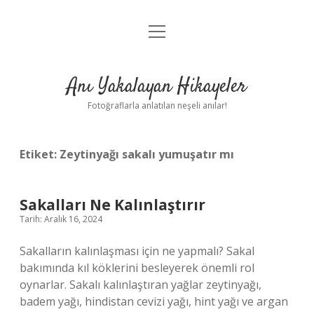
menüyü
Anasayfa
aç
Gizlilik Politikası
Anı Yakalayan Hikayeler
Yasal Uyarı
Fotoğraflarla anlatılan neşeli anılar!
Hakkımızda
Etiket:
Zeytinyağı sakalı yumuşatır mı
Sakalları Ne Kalınlaştırır
Tarih: Aralık 16, 2024
Sakalların kalınlaşması için ne yapmalı? Sakal
bakımında kıl köklerini besleyerek önemli rol
oynarlar. Sakalı kalınlaştıran yağlar zeytinyağı,
badem yağı, hindistan cevizi yağı, hint yağı ve argan