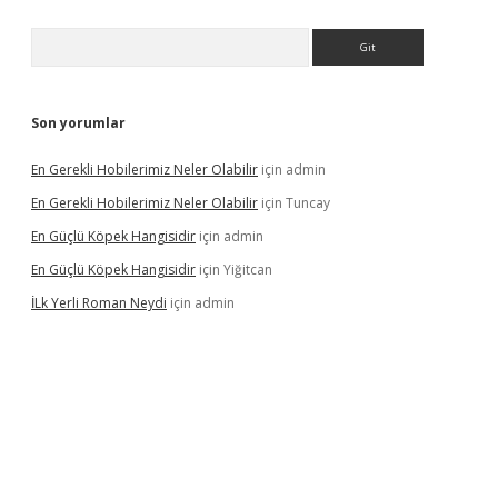
Arama
Son yorumlar
En Gerekli Hobilerimiz Neler Olabilir
için
admin
En Gerekli Hobilerimiz Neler Olabilir
için
Tuncay
En Güçlü Köpek Hangisidir
için
admin
En Güçlü Köpek Hangisidir
için
Yiğitcan
İLk Yerli Roman Neydi
için
admin
s://elexbetgiris.org/
betbox
betexper bahis