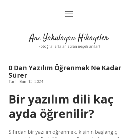
menüyü
Anasayfa
aç
Gizlilik Politikası
Anı Yakalayan Hikayeler
Yasal Uyarı
Fotoğraflarla anlatılan neşeli anılar!
Hakkımızda
0 Dan Yazılım Öğrenmek Ne Kadar
Sürer
Tarih: Ekim 15, 2024
Bir yazılım dili kaç
ayda öğrenilir?
Sıfırdan bir yazılım öğrenmek, kişinin başlangıç ​​