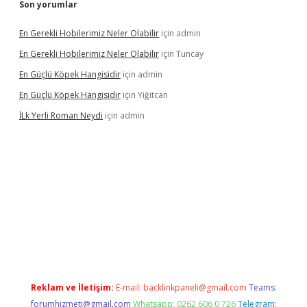
Son yorumlar
En Gerekli Hobilerimiz Neler Olabilir
için
admin
En Gerekli Hobilerimiz Neler Olabilir
için
Tuncay
En Güçlü Köpek Hangisidir
için
admin
En Güçlü Köpek Hangisidir
için
Yiğitcan
İLk Yerli Roman Neydi
için
admin
iris.org/
betbox
betexper bahis
Reklam ve İletişim:
E-mail:
backlinkpaneli@gmail.com
Teams:
forumhizmeti@gmail.com
Whatsapp: 0262 606 0 726
Telegram: