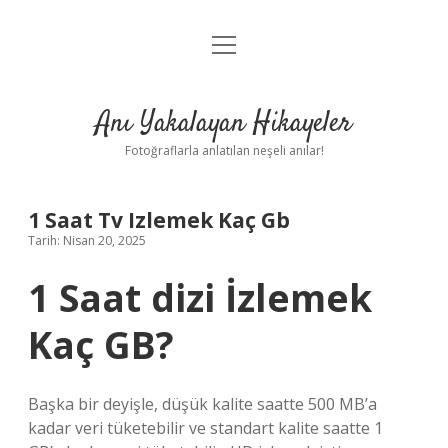
menüyü
Anasayfa
aç
Gizlilik Politikası
Anı Yakalayan Hikayeler
Yasal Uyarı
Fotoğraflarla anlatılan neşeli anılar!
Hakkımızda
1 Saat Tv Izlemek Kaç Gb
Tarih: Nisan 20, 2025
1 Saat dizi İzlemek
Kaç GB?
Başka bir deyişle, düşük kalite saatte 500 MB’a
kadar veri tüketebilir ve standart kalite saatte 1