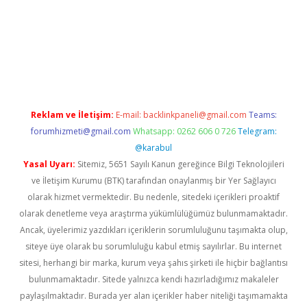
tgiris.org/
betbox
betexper bahis
Reklam ve İletişim:
E-mail:
backlinkpaneli@gmail.com
Teams:
forumhizmeti@gmail.com
Whatsapp: 0262 606 0 726
Telegram:
@karabul
Yasal Uyarı:
Sitemiz, 5651 Sayılı Kanun gereğince Bilgi Teknolojileri
ve İletişim Kurumu (BTK) tarafından onaylanmış bir Yer Sağlayıcı
olarak hizmet vermektedir. Bu nedenle, sitedeki içerikleri proaktif
olarak denetleme veya araştırma yükümlülüğümüz bulunmamaktadır.
Ancak, üyelerimiz yazdıkları içeriklerin sorumluluğunu taşımakta olup,
siteye üye olarak bu sorumluluğu kabul etmiş sayılırlar. Bu internet
sitesi, herhangi bir marka, kurum veya şahıs şirketi ile hiçbir bağlantısı
bulunmamaktadır. Sitede yalnızca kendi hazırladığımız makaleler
paylaşılmaktadır. Burada yer alan içerikler haber niteliği taşımamakta