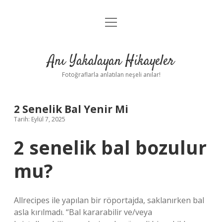
menüyü
Anasayfa
aç
Gizlilik Politikası
Anı Yakalayan Hikayeler
Yasal Uyarı
Fotoğraflarla anlatılan neşeli anılar!
Hakkımızda
2 Senelik Bal Yenir Mi
Tarih: Eylül 7, 2025
2 senelik bal bozulur
mu?
Allrecipes ile yapılan bir röportajda, saklanırken bal
asla kırılmadı. “Bal kararabilir ve/veya