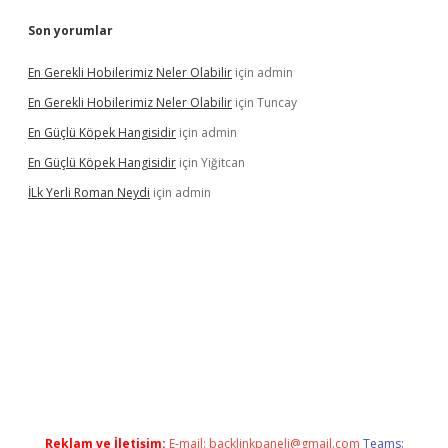
Son yorumlar
En Gerekli Hobilerimiz Neler Olabilir
için
admin
En Gerekli Hobilerimiz Neler Olabilir
için
Tuncay
En Güçlü Köpek Hangisidir
için
admin
En Güçlü Köpek Hangisidir
için
Yiğitcan
İLk Yerli Roman Neydi
için
admin
ris.org/
betbox
betexper bahis
Reklam ve İletişim:
E-mail:
backlinkpaneli@gmail.com
Teams: