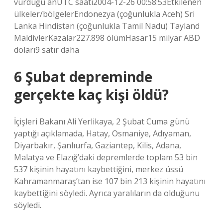
vurduğu anUTC saati2004-12-26 00:58:53Etkilenen
ülkeler/bölgelerEndonezya (çoğunlukla Aceh) Sri
Lanka Hindistan (çoğunlukla Tamil Nadu) Tayland
MaldivlerKazalar227.898 ölümHasar15 milyar ABD
doları9 satır daha
6 Şubat depreminde
gerçekte kaç kişi öldü?
İçişleri Bakanı Ali Yerlikaya, 2 Şubat Cuma günü
yaptığı açıklamada, Hatay, Osmaniye, Adıyaman,
Diyarbakır, Şanlıurfa, Gaziantep, Kilis, Adana,
Malatya ve Elazığ’daki depremlerde toplam 53 bin
537 kişinin hayatını kaybettiğini, merkez üssü
Kahramanmaraş’tan ise 107 bin 213 kişinin hayatını
kaybettiğini söyledi. Ayrıca yaralıların da olduğunu
söyledi.