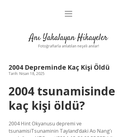
menüyü
Anasayfa
aç
Gizlilik Politikası
Anı Yakalayan Hikayeler
Yasal Uyarı
Fotoğraflarla anlatılan neşeli anılar!
Hakkımızda
2004 Depreminde Kaç Kişi Öldü
Tarih: Nisan 18, 2025
2004 tsunamisinde
kaç kişi öldü?
2004 Hint Okyanusu depremi ve
tsunamisiTsunaminin Tayland’daki Ao Nang’ı