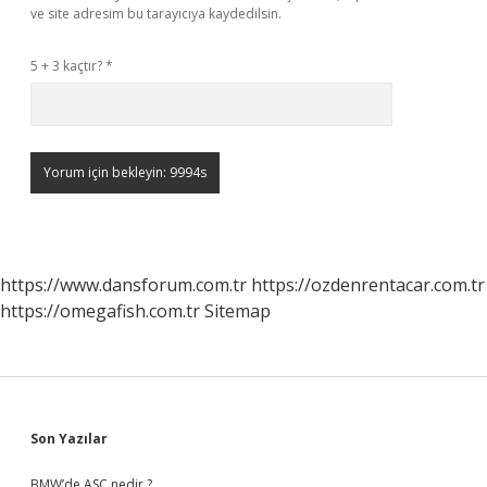
ve site adresim bu tarayıcıya kaydedilsin.
5 + 3 kaçtır?
*
https://www.dansforum.com.tr
https://ozdenrentacar.com.tr
https://omegafish.com.tr
Sitemap
Sidebar
Son Yazılar
BMW’de ASC nedir ?