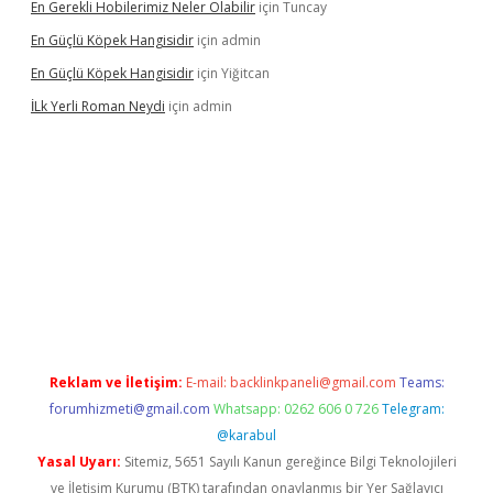
En Gerekli Hobilerimiz Neler Olabilir
için
Tuncay
En Güçlü Köpek Hangisidir
için
admin
En Güçlü Köpek Hangisidir
için
Yiğitcan
İLk Yerli Roman Neydi
için
admin
giris.org/
betbox
betexper bahis
Reklam ve İletişim:
E-mail:
backlinkpaneli@gmail.com
Teams:
forumhizmeti@gmail.com
Whatsapp: 0262 606 0 726
Telegram:
@karabul
Yasal Uyarı:
Sitemiz, 5651 Sayılı Kanun gereğince Bilgi Teknolojileri
ve İletişim Kurumu (BTK) tarafından onaylanmış bir Yer Sağlayıcı