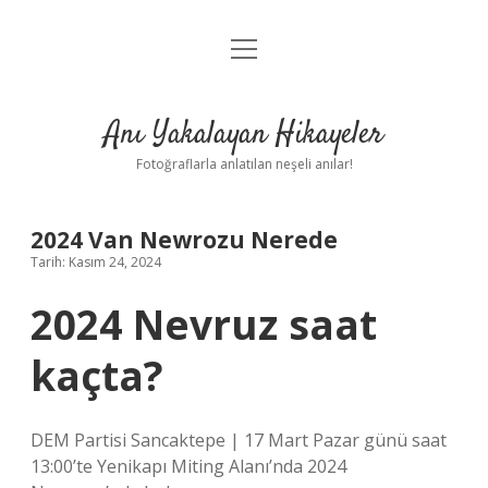
menüyü
Anasayfa
aç
Gizlilik Politikası
Anı Yakalayan Hikayeler
Yasal Uyarı
Fotoğraflarla anlatılan neşeli anılar!
Hakkımızda
2024 Van Newrozu Nerede
Tarih: Kasım 24, 2024
2024 Nevruz saat
kaçta?
DEM Partisi Sancaktepe | 17 Mart Pazar günü saat
13:00’te Yenikapı Miting Alanı’nda 2024