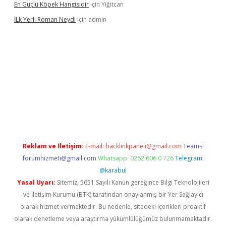
En Güçlü Köpek Hangisidir
için
Yiğitcan
İLk Yerli Roman Neydi
için
admin
betgiris.org/
betbox
betexper bahis
Reklam ve İletişim:
E-mail:
backlinkpaneli@gmail.com
Teams:
forumhizmeti@gmail.com
Whatsapp: 0262 606 0 726
Telegram:
@karabul
Yasal Uyarı:
Sitemiz, 5651 Sayılı Kanun gereğince Bilgi Teknolojileri
ve İletişim Kurumu (BTK) tarafından onaylanmış bir Yer Sağlayıcı
olarak hizmet vermektedir. Bu nedenle, sitedeki içerikleri proaktif
olarak denetleme veya araştırma yükümlülüğümüz bulunmamaktadır.