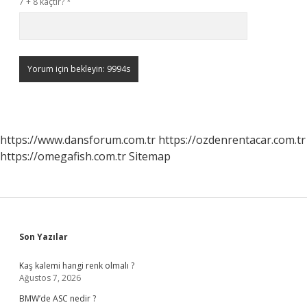
7 + 8 kaçtır?
*
https://www.dansforum.com.tr
https://ozdenrentacar.com.tr
https://omegafish.com.tr
Sitemap
Sidebar
Son Yazılar
Kaş kalemi hangi renk olmalı ?
Ağustos 7, 2026
BMW’de ASC nedir ?