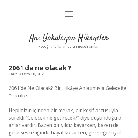
menüyü
Anasayfa
aç
Gizlilik Politikası
Anı Yakalayan Hikayeler
Yasal Uyarı
Fotoğraflarla anlatılan neşeli anılar!
Hakkımızda
2061 de ne olacak ?
Tarih: Kasım 10, 2025
2061’de Ne Olacak? Bir Hikâye Anlatımıyla Geleceğe
Yolculuk
Hepimizin içinden bir merak, bir keşif arzusuyla
sürekli “Gelecek ne getirecek?” diye düşündüğü o
anlar vardır. Bazen bir yıldız kayarken, bazen de
gece sessizliğinde hayal kurarken, geleceği hayal