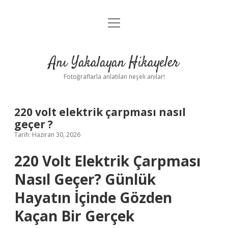
menüyü
Anasayfa
aç
Gizlilik Politikası
Anı Yakalayan Hikayeler
Yasal Uyarı
Fotoğraflarla anlatılan neşeli anılar!
Hakkımızda
220 volt elektrik çarpması nasıl
geçer ?
Tarih: Haziran 30, 2026
220 Volt Elektrik Çarpması
Nasıl Geçer? Günlük
Hayatın İçinde Gözden
Kaçan Bir Gerçek