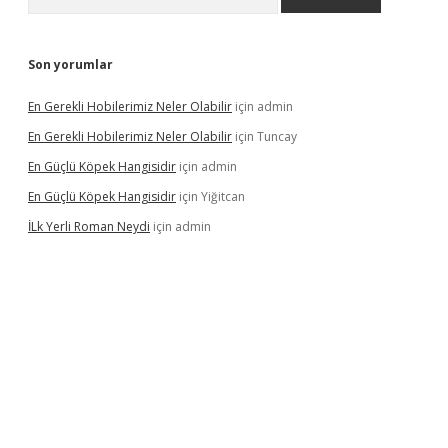
Son yorumlar
En Gerekli Hobilerimiz Neler Olabilir
için
admin
En Gerekli Hobilerimiz Neler Olabilir
için
Tuncay
En Güçlü Köpek Hangisidir
için
admin
En Güçlü Köpek Hangisidir
için
Yiğitcan
İLk Yerli Roman Neydi
için
admin
.org/
betbox
betexper bahis