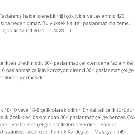
avlanmış halde işlenebilirliği çok iyidir ve tavlanmış 420
amasına neden olmaz. Bu yüksek kaliteli paslanmaz malzeme,
aşabilir.420 (1.4021 – 1.4028 – 1.
elikten üretilmiştir. 304 paslanmaz çelikten daha fazla nikel
316 paslanmaz çeliğin korozyon direnci 304 paslanmaz çeliğe
molibden içermesidir.
 18-10 veya 18-8 çelik olarak bilinir. En kaliteli çelik türüdür
çelik özellikleri bakımından 304 paslanmaz çeliğe benzer. Ço
iptir. Paslanmaz çeliğin özellikleri nelerdir? – Pamuk
9-stainless-steel-oze…Pamuk Kardeşler – Malatya › p49-