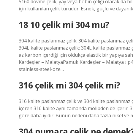
5160 dövme çelik, yay veya bobin çeliği olarak da bi
için kullanılan çelik türüdür. Esnek, güçlü ve dayanıkl
18 10 çelik mi 304 mu?
304 kalite paslanmaz çelik: 304 kalite paslanmaz çelik
304L kalite paslanmaz çelik: 304L kalite paslanmaz 
az karbon içerdiği için oldukça elastik bir yapıya sah
Kardeşler – MalatyaPamuk Kardeşler – Malatya › p4
stainless-steel-oze…
316 çelik mi 304 çelik mi?
316 kalite paslanmaz çelik ve 304 kalite paslanmaz ç
içeren 316 kalite aynı zamanda molibden de içerir. 
göre daha iyidir. Bunun nedeni daha fazla nikel ve 
304 numara çelik ne demek