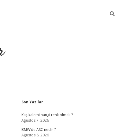
r
Sidebar
Son Yazılar
https://elexbetgiris
Kaş kalemi hangi renk olmalı ?
Ağustos 7, 2026
BMW’de ASC nedir ?
Ağustos 6, 2026