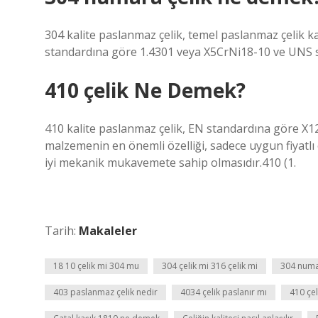
304 kalite paslanmaz çelik, temel paslanmaz çelik kal
standardına göre 1.4301 veya X5CrNi18-10 ve UNS st
410 çelik Ne Demek?
410 kalite paslanmaz çelik, EN standardına göre X12
malzemenin en önemli özelliği, sadece uygun fiyatlı o
iyi mekanik mukavemete sahip olmasıdır.410 (1.
Tarih:
Makaleler
18 10 çelik mi 304 mu
304 çelik mi 316 çelik mi
304 numa
403 paslanmaz çelik nedir
4034 çelik paslanır mı
410 çe