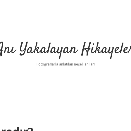
Anı Yakalayan Hikayele
Fotoğraflarla anlatılan neşeli anılar!