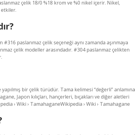
slanmaz çelik 18/0 %18 krom ve %0 nikel içerir. Nikel,
etkiler.
dır?
an #316 paslanmaz çelik seçeneği aynı zamanda aşınmaya
slanmaz çelik modeller arasındadır. #304 paslanmaz çelikten
.
pılmış bir çelik türüdür. Tama kelimesi “değerli” anlamına
ane, Japon kılıçları, hançerleri, bıçakları ve diğer aletleri
ipedia › Wiki › TamahaganeWikipedia › Wiki › Tamahagane
?