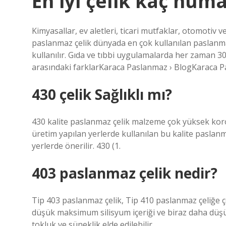
En iyi çelik kaç num
Kimyasallar, ev aletleri, ticari mutfaklar, otomotiv ve
paslanmaz çelik dünyada en çok kullanılan paslanmaz
kullanılır. Gıda ve tıbbi uygulamalarda her zaman 304
arasındaki farklarKaraca Paslanmaz › BlogKaraca P
430 çelik Sağlıklı mı?
430 kalite paslanmaz çelik malzeme çok yüksek koroz
üretim yapılan yerlerde kullanılan bu kalite paslan
yerlerde önerilir. 430 (1.
403 paslanmaz çelik nedir?
Tip 403 paslanmaz çelik, Tip 410 paslanmaz çeliğe 
düşük maksimum silisyum içeriği ve biraz daha düş
tokluk ve süneklik elde edilebilir.