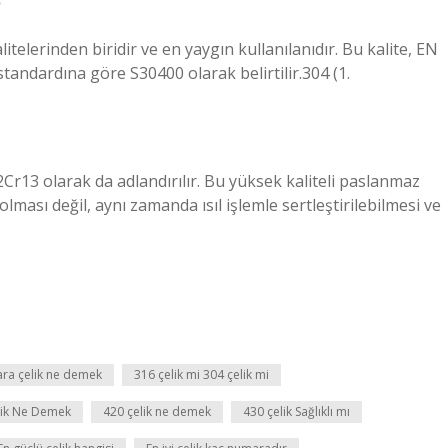
itelerinden biridir ve en yaygın kullanılanıdır. Bu kalite, EN
andardına göre S30400 olarak belirtilir.304 (1.
Cr13 olarak da adlandırılır. Bu yüksek kaliteli paslanmaz
lması değil, aynı zamanda ısıl işlemle sertleştirilebilmesi ve
ra çelik ne demek
316 çelik mi 304 çelik mi
lik Ne Demek
420 çelik ne demek
430 çelik Sağlıklı mı