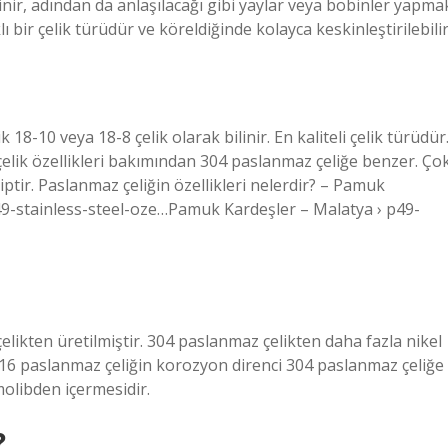
linir, adından da anlaşılacağı gibi yaylar veya bobinler yapma
ı bir çelik türüdür ve köreldiğinde kolayca keskinleştirilebilir
 18-10 veya 18-8 çelik olarak bilinir. En kaliteli çelik türüdür
çelik özellikleri bakımından 304 paslanmaz çeliğe benzer. Ço
iptir. Paslanmaz çeliğin özellikleri nelerdir? – Pamuk
9-stainless-steel-oze…Pamuk Kardeşler – Malatya › p49-
elikten üretilmiştir. 304 paslanmaz çelikten daha fazla nikel
316 paslanmaz çeliğin korozyon direnci 304 paslanmaz çeliğe
molibden içermesidir.
?