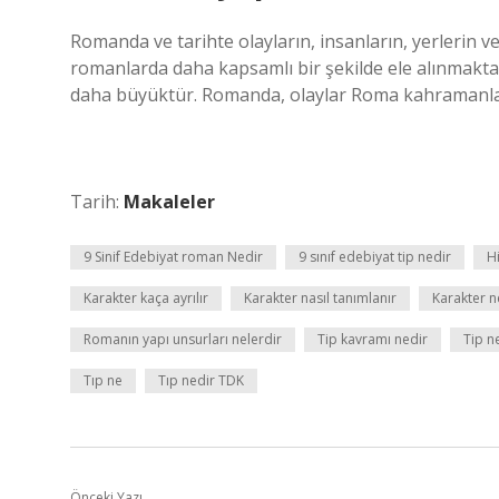
Romanda ve tarihte olayların, insanların, yerlerin v
romanlarda daha kapsamlı bir şekilde ele alınmaktad
daha büyüktür. Romanda, olaylar Roma kahramanları
Tarih:
Makaleler
9 Sinif Edebiyat roman Nedir
9 sınıf edebiyat tip nedir
H
Karakter kaça ayrılır
Karakter nasıl tanımlanır
Karakter n
Romanın yapı unsurları nelerdir
Tip kavramı nedir
Tip n
Tıp ne
Tıp nedir TDK
Önceki Yazı