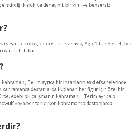
liştirdiği kişidir ve deneyimi, birikimi ve benzersiz
r?
eya ilk -rótos, prótos önce ve άγω, Ágo “I hareket et, be
olarak da bilinir.
?
 kahramanı; Terim ayrıca bir insanların eski efsanelerinde
n kahramanca destanlarda kutlanan her figür için özel bir
türde, edebi bir çalışmanın kahramanı, ; Terim ayrıca bir
 Beowulf veya benzeri erken kahramanca destanlarda
rdir?