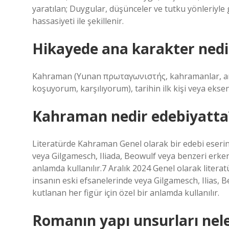
yaratılan; Duygular, düşünceler ve tutku yönleriyle ge
hassasiyeti ile şekillenir.
Hikayede ana karakter nedi
Kahraman (Yunan πρωταγωνιστής, kahramanlar, ana v
koşuyorum, karşılıyorum), tarihin ilk kişi veya eksen 
Kahraman nedir edebiyatta
Literatürde Kahraman Genel olarak bir edebi eserin
veya Gilgamesch, Iliada, Beowulf veya benzeri erke
anlamda kullanılır.7 ​​Aralık 2024 Genel olarak litera
insanın eski efsanelerinde veya Gilgamesch, Ilias,
kutlanan her figür için özel bir anlamda kullanılır.
Romanın yapı unsurları nele