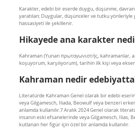
Karakter, edebi bir eserde duygu, düşünme, davranış 
yaratılan; Duygular, düşünceler ve tutku yönleriyle ge
hassasiyeti ile şekillenir.
Hikayede ana karakter nedi
Kahraman (Yunan πρωταγωνιστής, kahramanlar, ana v
koşuyorum, karşılıyorum), tarihin ilk kişi veya eksen 
Kahraman nedir edebiyatta
Literatürde Kahraman Genel olarak bir edebi eserin
veya Gilgamesch, Iliada, Beowulf veya benzeri erke
anlamda kullanılır.7 ​​Aralık 2024 Genel olarak litera
insanın eski efsanelerinde veya Gilgamesch, Ilias,
kutlanan her figür için özel bir anlamda kullanılır.