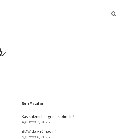
r
Sidebar
Son Yazılar
https://elexbetgiris.
Kaş kalemi hangi renk olmalı ?
Ağustos 7, 2026
BMW’de ASC nedir ?
Ağustos 6, 2026