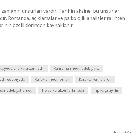
e zamanın unsurları vardır. Tarihin aksine, bu unsurlar
ır. Romanda, açıklamalar ve psikolojik analizler tarihten
nın özelliklerinden kaynaklanır.
ikayede ana karakter nedir
Kahraman nedir edebiyatta
edir edebiyatta
Karakter nedir örnek
Karakterler nelerdir
edir edebiyat örnek
Tip ve karakter farkı nedir
Tıp kaça ayrılır
Sonraki Yaz