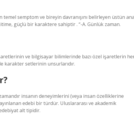
an temel semptom ve bireyin davranışını belirleyen üstün an
 eğitime, güçlü bir karaktere sahiptir . “-A. Günlük zaman.
aretlerinin ve bilgisayar bilimlerinde bazı özel işaretlerin he
de karakter setlerinin unsurlarıdır.
r?
zamandır insanın deneyimlerini (veya insan özelliklerine
 yayınlanan edebi bir türdür. Uluslararası ve akademik
ebiyat alt tipidir.