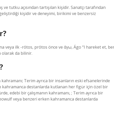
ve tutku açısından tartışılan kişidir. Sanatçı tarafından
liştirdiği kişidir ve deneyimi, birikimi ve benzersiz
r?
eya ilk -rótos, prótos önce ve άγω, Ágo “I hareket et, be
olarak da bilinir.
?
 kahramanı; Terim ayrıca bir insanların eski efsanelerinde
n kahramanca destanlarda kutlanan her figür için özel bir
türde, edebi bir çalışmanın kahramanı, ; Terim ayrıca bir
 Beowulf veya benzeri erken kahramanca destanlarda