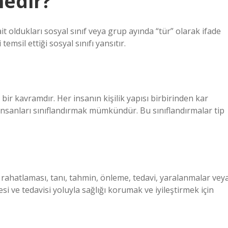
nedir?
 ait oldukları sosyal sınıf veya grup ayında “tür” olarak ifade
temsil ettiği sosyal sınıfı yansıtır.
 bir kavramdır. Her insanın kişilik yapısı birbirinden kar
i insanları sınıflandırmak mümkündür. Bu sınıflandırmalar tip
ın rahatlaması, tanı, tahmin, önleme, tedavi, yaralanmalar vey
esi ve tedavisi yoluyla sağlığı korumak ve iyileştirmek için