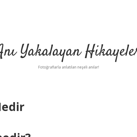
Anı Yakalayan Hikayele
Fotoğraflarla anlatılan neşeli anılar!
Nedir