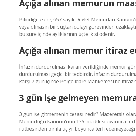
Açığa alınan memurun maaşı
Bilindiği üzere; 657 sayılı Devlet Memurları Kanunu’n
veya olmasın bir suçtan dolayı görevinden uzaklaştı
bu süre içinde aylıklarının üçte ikisi ödenir.
Açığa alınan memur itiraz e
İnfazın durdurulması kararı verildiğinde memur gör
durdurulması geçici bir tedbirdir. İnfazın durdurul
karşı 7 gün içinde Bölge İdare Mahkemesi’ne itiraz ed
3 gün işe gelmeyen memura 
3 gün işe gitmemenin cezası nedir? Mazeretsiz olar
Memurluğu Kanunu’nun 125. maddesi uyarınca terfi 
rütbesinden bir ila üç yıl boyunca terfi edemeyeceği 