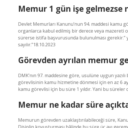
Memur 1 gün işe gelmezse n
Devlet Memurları Kanunu’nun 94. maddesi kamu göre
organlarca kabul edilmiş bir derece veya mazereti ol
sürerse istifa başvurusunda bulunulması gerekir.” 
sayılır.”18.10.2023
Görevden ayrılan memur ger
DMK’nın 97. maddesine göre, usulüne uygun yazılı bi
görevlisinin kamu hizmetine dönmesi için en az 6 a
kamu görevlisi için bu süre 1 yıldır. Yani bu süre
Memur ne kadar süre açıkta
Memurun görevden uzaklaştırılabileceği süre, Kan
Disiplin kovuşturması hâlinde bu süre üç ayı geçem