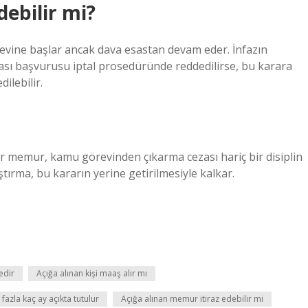
debilir mi?
evine başlar ancak dava esastan devam eder. İnfazın
ması başvurusu iptal prosedüründe reddedilirse, bu karara
ilebilir.
ir memur, kamu görevinden çıkarma cezası hariç bir disiplin
ştırma, bu kararın yerine getirilmesiyle kalkar.
edir
Açığa alınan kişi maaş alır mı
azla kaç ay açıkta tutulur
Açığa alınan memur itiraz edebilir mi