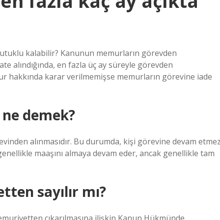
n fazla kaç ay açıkta
 tutuklu kalabilir? Kanunun memurların görevden
kate alındığında, en fazla üç ay süreyle görevden
mur hakkında karar verilmemişse memurların görevine iade
 ne demek?
örevinden alınmasıdır. Bu durumda, kişi görevine devam etmez
genellikle maaşını almaya devam eder, ancak genellikle tam
tten sayılır mı?
emuriyetten çıkarılmasına ilişkin Kanun Hükmünde