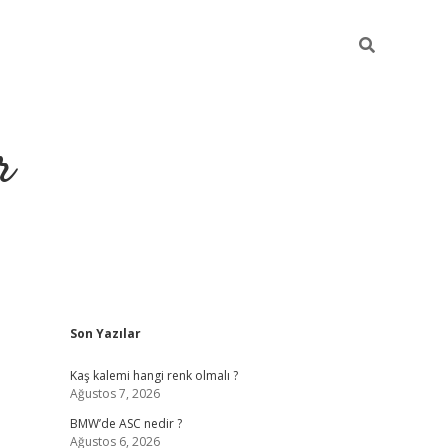
r
Sidebar
Son Yazılar
https://elexbetgiris
Kaş kalemi hangi renk olmalı ?
Ağustos 7, 2026
BMW’de ASC nedir ?
Ağustos 6, 2026