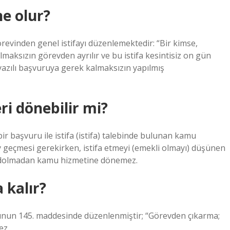
e olur?
vinden genel istifayı düzenlemektedir: “Bir kimse,
maksızın görevden ayrılır ve bu istifa kesintisiz on gün
yazılı başvuruya gerek kalmaksızın yapılmış
i dönebilir mi?
r başvuru ile istifa (istifa) talebinde bulunan kamu
y geçmesi gerekirken, istifa etmeyi (emekli olmayı) düşünen
ler dolmadan kamu hizmetine dönemez.
 kalır?
unun 145. maddesinde düzenlenmiştir; “Görevden çıkarma;
ez.