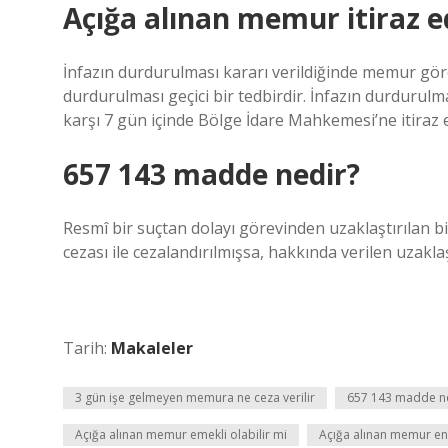
Açığa alınan memur itiraz e
İnfazın durdurulması kararı verildiğinde memur gör
durdurulması geçici bir tedbirdir. İnfazın durdurul
karşı 7 gün içinde Bölge İdare Mahkemesi’ne itiraz ed
657 143 madde nedir?
Resmî bir suçtan dolayı görevinden uzaklaştırılan b
cezası ile cezalandırılmışsa, hakkında verilen uzakla
Tarih:
Makaleler
3 gün işe gelmeyen memura ne ceza verilir
657 143 madde n
Açığa alınan memur emekli olabilir mi
Açığa alınan memur en f