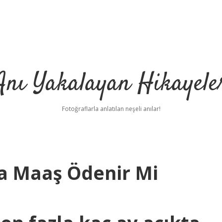
Anı Yakalayan Hikayele
Fotoğraflarla anlatılan neşeli anılar!
a Maaş Ödenir Mi