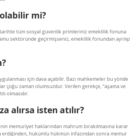
labilir mi?
tarihte tüm sosyal güvenlik primleriniz emeklilik fonuna
kamu sektöründe geçirmişseniz, emeklilik fonundan ayrılıp
m?
uygulanması için dava açabilir. Bazı mahkemeler bu yönde
arlar çoğu zaman olumsuzdur. Verilen gerekçe, “aşama ve
lı olmasıdır.
 alırsa isten atılır?
işinin memuriyet haklarından mahrum bırakılmasına karar
ona erdiğinden, hükümlü hükmün infazından sonra memur