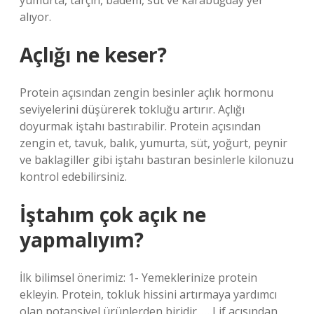
yumurta, tarçın, badem, süt ve karabuğday yer
alıyor.
Açlığı ne keser?
Protein açısından zengin besinler açlık hormonu
seviyelerini düşürerek tokluğu artırır. Açlığı
doyurmak iştahı bastırabilir. Protein açısından
zengin et, tavuk, balık, yumurta, süt, yoğurt, peynir
ve baklagiller gibi iştahı bastıran besinlerle kilonuzu
kontrol edebilirsiniz.
İştahım çok açık ne
yapmalıyım?
İlk bilimsel önerimiz: 1- Yemeklerinize protein
ekleyin. Protein, tokluk hissini artırmaya yardımcı
olan potansiyel ürünlerden biridir. … Lif açısından