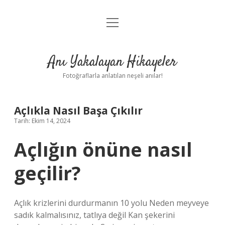
menüyü
Anasayfa
aç
Gizlilik Politikası
Anı Yakalayan Hikayeler
Yasal Uyarı
Fotoğraflarla anlatılan neşeli anılar!
Hakkımızda
Açlıkla Nasıl Başa Çıkılır
Tarih: Ekim 14, 2024
Açlığın önüne nasıl
geçilir?
Açlık krizlerini durdurmanın 10 yolu Neden meyveye
sadık kalmalısınız, tatlıya değil Kan şekerini