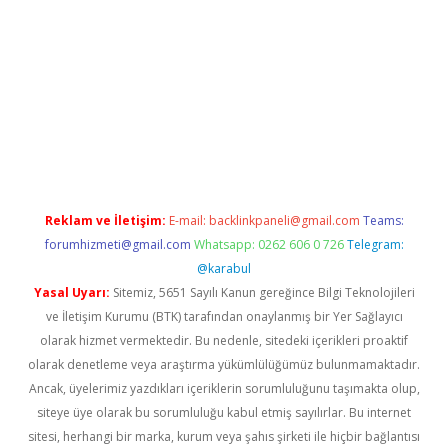
ris.org/
betbox
betexper bahis
Reklam ve İletişim:
E-mail:
backlinkpaneli@gmail.com
Teams:
forumhizmeti@gmail.com
Whatsapp: 0262 606 0 726
Telegram:
@karabul
Yasal Uyarı:
Sitemiz, 5651 Sayılı Kanun gereğince Bilgi Teknolojileri
ve İletişim Kurumu (BTK) tarafından onaylanmış bir Yer Sağlayıcı
olarak hizmet vermektedir. Bu nedenle, sitedeki içerikleri proaktif
olarak denetleme veya araştırma yükümlülüğümüz bulunmamaktadır.
Ancak, üyelerimiz yazdıkları içeriklerin sorumluluğunu taşımakta olup,
siteye üye olarak bu sorumluluğu kabul etmiş sayılırlar. Bu internet
sitesi, herhangi bir marka, kurum veya şahıs şirketi ile hiçbir bağlantısı