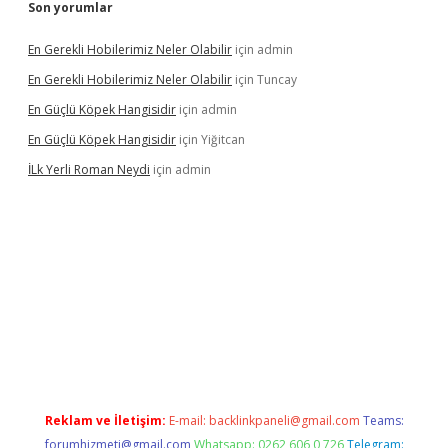
Son yorumlar
En Gerekli Hobilerimiz Neler Olabilir
için
admin
En Gerekli Hobilerimiz Neler Olabilir
için
Tuncay
En Güçlü Köpek Hangisidir
için
admin
En Güçlü Köpek Hangisidir
için
Yiğitcan
İLk Yerli Roman Neydi
için
admin
ris.org/
betbox
betexper bahis
Reklam ve İletişim:
E-mail:
backlinkpaneli@gmail.com
Teams:
forumhizmeti@gmail.com
Whatsapp: 0262 606 0 726
Telegram: