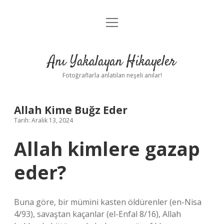
menüyü
Anasayfa
aç
Gizlilik Politikası
Anı Yakalayan Hikayeler
Yasal Uyarı
Fotoğraflarla anlatılan neşeli anılar!
Hakkımızda
Allah Kime Buğz Eder
Tarih: Aralık 13, 2024
Allah kimlere gazap
eder?
Buna göre, bir mümini kasten öldürenler (en-Nisa
4/93), savaştan kaçanlar (el-Enfal 8/16), Allah