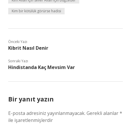
Kim Allah için sever Allah için buğzeder
Kim bir kötülük görürse hadisi
Önceki Yazı
Kibrit Nasıl Denir
Sonraki Yazı
Hindistanda Kaç Mevsim Var
Bir yanıt yazın
E-posta adresiniz yayınlanmayacak.
Gerekli alanlar
*
ile işaretlenmişlerdir