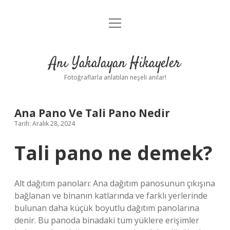
menüyü
Anasayfa
aç
Gizlilik Politikası
Anı Yakalayan Hikayeler
Yasal Uyarı
Fotoğraflarla anlatılan neşeli anılar!
Hakkımızda
Ana Pano Ve Tali Pano Nedir
Tarih: Aralık 28, 2024
Tali pano ne demek?
Alt dağıtım panoları: Ana dağıtım panosunun çıkışına
bağlanan ve binanın katlarında ve farklı yerlerinde
bulunan daha küçük boyutlu dağıtım panolarına
denir. Bu panoda binadaki tüm yüklere erişimler