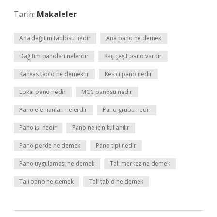
Tarih:
Makaleler
Ana dağıtım tablosu nedir
Ana pano ne demek
Dağıtım panoları nelerdir
Kaç çeşit pano vardır
Kanvas tablo ne demektir
Kesici pano nedir
Lokal pano nedir
MCC panosu nedir
Pano elemanları nelerdir
Pano grubu nedir
Pano işi nedir
Pano ne için kullanılır
Pano perde ne demek
Pano tipi nedir
Pano uygulaması ne demek
Tali merkez ne demek
Tali pano ne demek
Tali tablo ne demek