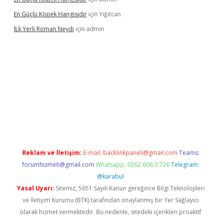
En Güçlü Köpek Hangisidir
için
Yiğitcan
İLk Yerli Roman Neydi
için
admin
iris.org/
betbox
betexper bahis
Reklam ve İletişim:
E-mail:
backlinkpaneli@gmail.com
Teams:
forumhizmeti@gmail.com
Whatsapp: 0262 606 0 726
Telegram:
@karabul
Yasal Uyarı:
Sitemiz, 5651 Sayılı Kanun gereğince Bilgi Teknolojileri
ve İletişim Kurumu (BTK) tarafından onaylanmış bir Yer Sağlayıcı
olarak hizmet vermektedir. Bu nedenle, sitedeki içerikleri proaktif