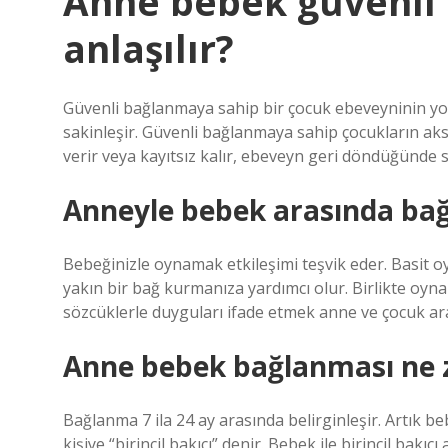
Anne bebek güvenli 
anlaşılır?
Güvenli bağlanmaya sahip bir çocuk ebeveyninin y
sakinleşir. Güvenli bağlanmaya sahip çocukların aks
verir veya kayıtsız kalır, ebeveyn geri döndüğünde s
Anneyle bebek arasında bağ
Bebeğinizle oynamak etkileşimi teşvik eder. Basit o
yakın bir bağ kurmanıza yardımcı olur. Birlikte oyn
sözcüklerle duyguları ifade etmek anne ve çocuk ara
Anne bebek bağlanması ne 
Bağlanma 7 ila 24 ay arasında belirginleşir. Artık be
kişiye “birincil bakıcı” denir. Bebek ile birincil bakıc