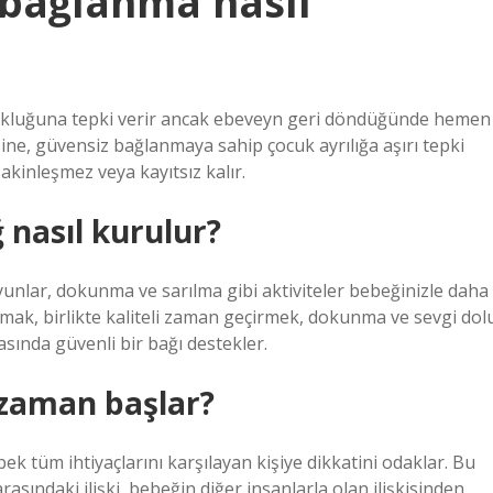
bağlanma nasıl
okluğuna tepki verir ancak ebeveyn geri döndüğünde hemen
ine, güvensiz bağlanmaya sahip çocuk ayrılığa aşırı tepki
akinleşmez veya kayıtsız kalır.
 nasıl kurulur?
yunlar, dokunma ve sarılma gibi aktiviteler bebeğinizle daha
amak, birlikte kaliteli zaman geçirmek, dokunma ve sevgi dol
sında güvenli bir bağı destekler.
zaman başlar?
bek tüm ihtiyaçlarını karşılayan kişiye dikkatini odaklar. Bu
ı arasındaki ilişki, bebeğin diğer insanlarla olan ilişkisinden