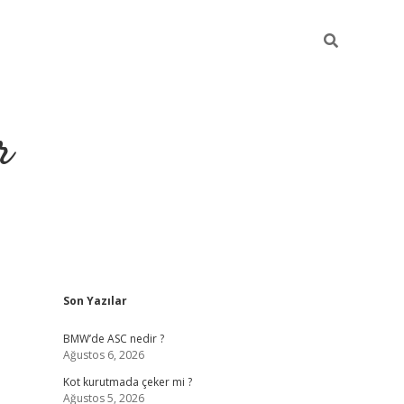
r
Sidebar
Son Yazılar
https://elexbetgiris
BMW’de ASC nedir ?
Ağustos 6, 2026
Kot kurutmada çeker mi ?
Ağustos 5, 2026