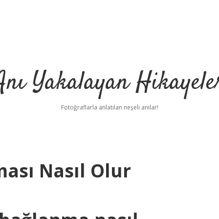
Anı Yakalayan Hikayele
Fotoğraflarla anlatılan neşeli anılar!
ası Nasıl Olur