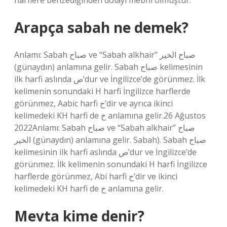
harflere benzediğinden dolayı mebnî olmuştur.
Arapça sabah ne demek?
Anlamı: Sabah صباح ve “Sabah alkhair” صباح الخير
(günaydın) anlamına gelir. Sabah صباح kelimesinin
ilk harfi aslında ص’dur ve İngilizce’de görünmez. İlk
kelimenin sonundaki H harfi İngilizce harflerde
görünmez, Aabic harfi ح’dir ve ayrıca ikinci
kelimedeki KH harfi de خ anlamına gelir.26 Ağustos
2022Anlamı: Sabah صباح ve “Sabah alkhair” صباح
الخير (günaydın) anlamına gelir. Sabah). Sabah صباح
kelimesinin ilk harfi aslında ص’dur ve İngilizce’de
görünmez. İlk kelimenin sonundaki H harfi İngilizce
harflerde görünmez, Abi harfi ح’dir ve ikinci
kelimedeki KH harfi de خ anlamına gelir.
Mevta kime denir?