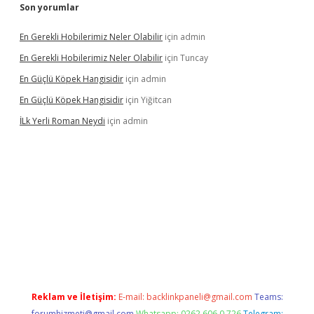
Son yorumlar
En Gerekli Hobilerimiz Neler Olabilir
için
admin
En Gerekli Hobilerimiz Neler Olabilir
için
Tuncay
En Güçlü Köpek Hangisidir
için
admin
En Güçlü Köpek Hangisidir
için
Yiğitcan
İLk Yerli Roman Neydi
için
admin
tgiris.org/
betbox
betexper bahis
Reklam ve İletişim:
E-mail:
backlinkpaneli@gmail.com
Teams:
forumhizmeti@gmail.com
Whatsapp: 0262 606 0 726
Telegram: