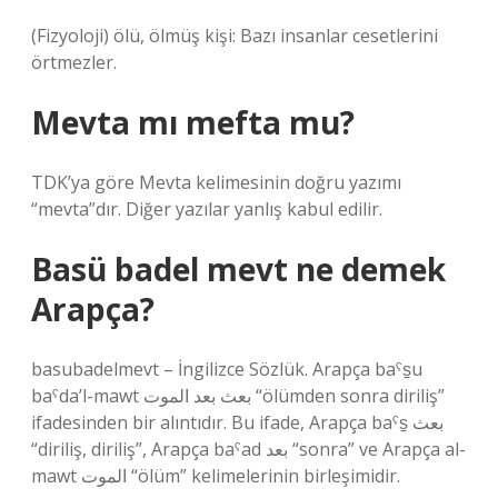
(Fizyoloji) ölü, ölmüş kişi: Bazı insanlar cesetlerini
örtmezler.
Mevta mı mefta mu?
TDK’ya göre Mevta kelimesinin doğru yazımı
“mevta”dır. Diğer yazılar yanlış kabul edilir.
Basü badel mevt ne demek
Arapça?
basubadelmevt – İngilizce Sözlük. Arapça baˁs̠u
baˁda’l-mawt بعث بعد الموت “ölümden sonra diriliş”
ifadesinden bir alıntıdır. Bu ifade, Arapça baˁs̠ بعث
“diriliş, diriliş”, Arapça baˁad بعد “sonra” ve Arapça al-
mawt الموت “ölüm” kelimelerinin birleşimidir.