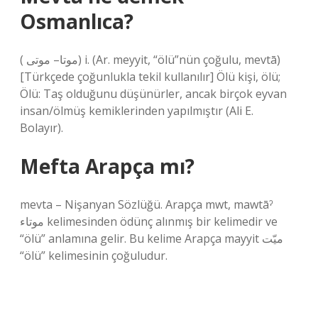
Osmanlıca?
( ﻣﻮﺗﺎ– ﻣﻮﺗﻰ) i. (Ar. meyyit, “ölü”nün çoğulu, mevtā)
[Türkçede çoğunlukla tekil kullanılır] Ölü kişi, ölü;
Ölü: Taş olduğunu düşünürler, ancak birçok eyvan
insan/ölmüş kemiklerinden yapılmıştır (Ali E.
Bolayır).
Mefta Arapça mı?
mevta – Nişanyan Sözlüğü. Arapça mwt, mawtāˀ
موتاء kelimesinden ödünç alınmış bir kelimedir ve
“ölü” anlamına gelir. Bu kelime Arapça mayyit ميّت
“ölü” kelimesinin çoğuludur.