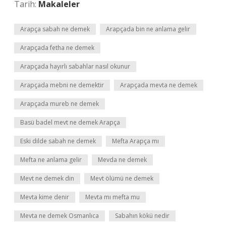
Tarih:
Makaleler
Arapça sabah ne demek
Arapçada bin ne anlama gelir
Arapçada fetha ne demek
Arapçada hayırlı sabahlar nasıl okunur
Arapçada mebni ne demektir
Arapçada mevta ne demek
Arapçada mureb ne demek
Basü badel mevt ne demek Arapça
Eski dilde sabah ne demek
Mefta Arapça mı
Mefta ne anlama gelir
Mevda ne demek
Mevt ne demek din
Mevt ölümü ne demek
Mevta kime denir
Mevta mı mefta mu
Mevta ne demek Osmanlıca
Sabahın kökü nedir