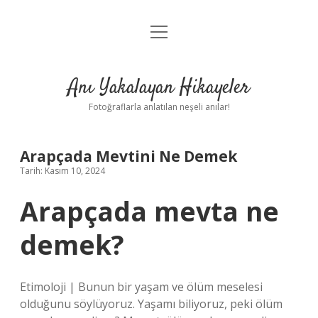
menüyü
Anasayfa
aç
Gizlilik Politikası
Anı Yakalayan Hikayeler
Yasal Uyarı
Fotoğraflarla anlatılan neşeli anılar!
Hakkımızda
Arapçada Mevtini Ne Demek
Tarih: Kasım 10, 2024
Arapçada mevta ne
demek?
Etimoloji | Bunun bir yaşam ve ölüm meselesi
olduğunu söylüyoruz. Yaşamı biliyoruz, peki ölüm