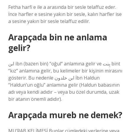
Fetha harfi e ile a arasında bir sesle telaffuz eder.
İnce harfler e sesine yakın bir sesle, kalın harfler ise
a sesine yakın bir sesle telaffuz edilir.
Arapçada bin ne anlama
gelir?
ابن ibn (bazen bin) “oğul” anlamına gelir ve بِنت bint
“kız” anlamına gelir, bu kelimeler bir kişinin mirasını
gösterir. Bu nedenle ابن خلدون İbn Haldun
“Haldun’un oğlu” anlamına gelir (Haldun babasının
adı veya kendi adıdır – veya bu özel durumda, uzak
bir atanın önemli adıdır).
Arapçada mureb ne demek?
MU’RAB KELİMESİ Bunlar cümledeki yerlerine veya