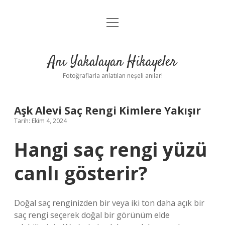
menüyü
Anasayfa
aç
Gizlilik Politikası
Anı Yakalayan Hikayeler
Yasal Uyarı
Fotoğraflarla anlatılan neşeli anılar!
Hakkımızda
Aşk Alevi Saç Rengi Kimlere Yakışır
Tarih: Ekim 4, 2024
Hangi saç rengi yüzü
canlı gösterir?
Doğal saç renginizden bir veya iki ton daha açık bir
saç rengi seçerek doğal bir görünüm elde