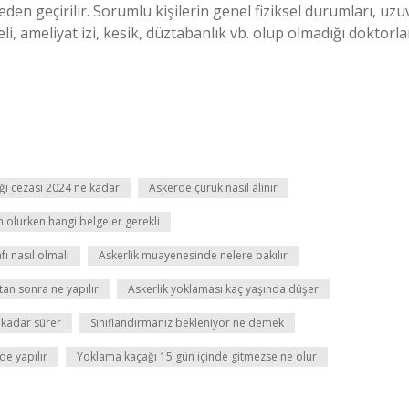
den geçirilir. Sorumlu kişilerin genel fiziksel durumları, uzu
li, ameliyat izi, kesik, düztabanlık vb. olup olmadığı doktorla
ğı cezası 2024 ne kadar
Askerde çürük nasıl alınır
m olurken hangi belgeler gerekli
fı nasıl olmalı
Askerlik muayenesinde nelere bakılır
tan sonra ne yapılır
Askerlik yoklaması kaç yaşında düşer
 kadar sürer
Sınıflandırmanız bekleniyor ne demek
de yapılır
Yoklama kaçağı 15 gün içinde gitmezse ne olur