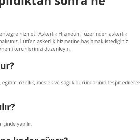
pıldıktan sonra ne
ntegre hizmet “Askerlik Hizmetim” üzerinden askerlik
alısınız. Lütfen askerlik hizmetine başlamak istediğiniz
nemi tercihlerinizi düzenleyin.
lur?
 eğitim, özellik, meslek ve sağlık durumlarının tespit edilere
lır?
çinde yapılır.