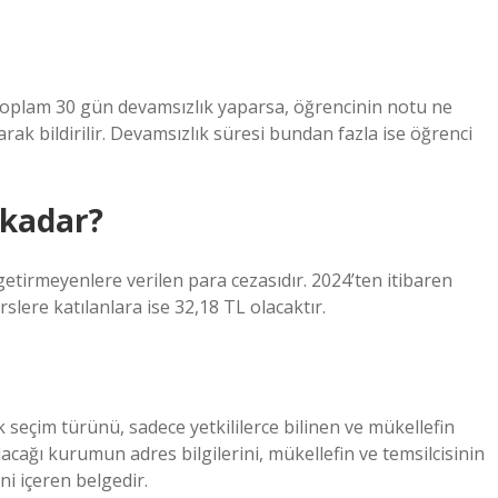
toplam 30 gün devamsızlık yaparsa, öğrencinin notu ne
larak bildirilir. Devamsızlık süresi bundan fazla ise öğrenci
 kadar?
etirmeyenlere verilen para cezasıdır. 2024’ten itibaren
slere katılanlara ise 32,18 TL olacaktır.
cak seçim türünü, sadece yetkililerce bilinen ve mükellefin
pılacağı kurumun adres bilgilerini, mükellefin ve temsilcisinin
ini içeren belgedir.