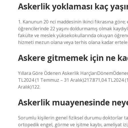
Askerlik yoklaması kaç yaş
1. Kanunun 20 nci maddesinin ikinci fıkrasına göre; e
öğrencilerinde 22 yaşını doldurmamış olmak kaydıyl
fakülte ve meslek yüksekokullarında okuyan öğrenci
hizmeti mezun olana veya terhis olana kadar ertelen
Askere gitmemek için ne kad
Yıllara Göre Ödenen Askerlik HarçlarıDönemÖdenen 
TL2024 (1 Temmuz – 31 Aralık)217.871,04 TL2024 (
Aralık)122.
Askerlik muayenesinde neye
Sorumlu kişilerin genel fiziksel durumu doktorlar t
ortopedik engel, görme ve işitme kaybı, ameliyat izi, 