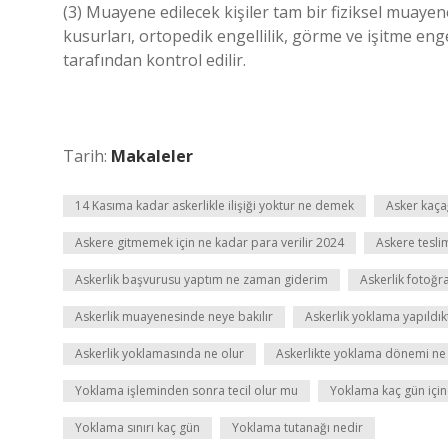
(3) Muayene edilecek kişiler tam bir fiziksel muayene
kusurları, ortopedik engellilik, görme ve işitme enge
tarafından kontrol edilir.
Tarih:
Makaleler
14 Kasıma kadar askerlikle ilişiği yoktur ne demek
Asker kaça
Askere gitmemek için ne kadar para verilir 2024
Askere tesli
Askerlik başvurusu yaptım ne zaman giderim
Askerlik fotoğra
Askerlik muayenesinde neye bakılır
Askerlik yoklama yapıldık
Askerlik yoklamasında ne olur
Askerlikte yoklama dönemi ne
Yoklama işleminden sonra tecil olur mu
Yoklama kaç gün için
Yoklama sınırı kaç gün
Yoklama tutanağı nedir