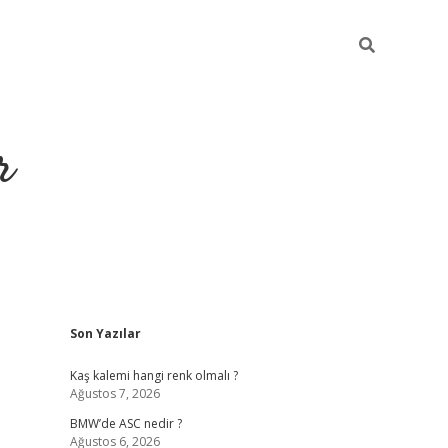
r
Sidebar
Son Yazılar
https://elexbetgiris
Kaş kalemi hangi renk olmalı ?
Ağustos 7, 2026
BMW’de ASC nedir ?
Ağustos 6, 2026