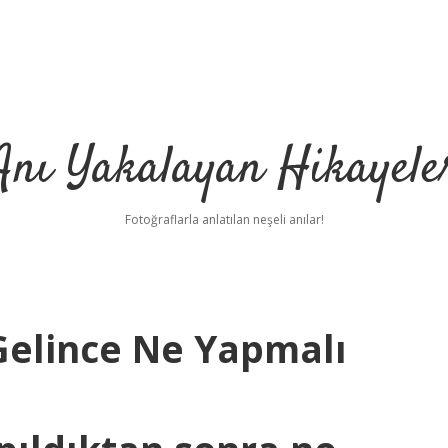
Anı Yakalayan Hikayele
Fotoğraflarla anlatılan neşeli anılar!
Gelince Ne Yapmalı