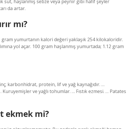
lık süt, haşlanmış sebze veya peynir gibi hafif şeyler
arı da artar.
rır mı?
0 gram yumurtanın kalori değeri yaklaşık 254 kilokaloridir.
lımına yol açar. 100 gram haşlanmış yumurtada; 1.12 gram
nç; karbonhidrat, protein, lif ve yağ kaynağıdır. …
… Kuruyemişler ve yağlı tohumlar. … Fıstık ezmesi. … Patates
at ekmek mi?