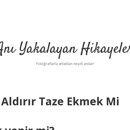
Anı Yakalayan Hikayele
Fotoğraflarla anlatılan neşeli anılar!
 Aldırır Taze Ekmek Mi