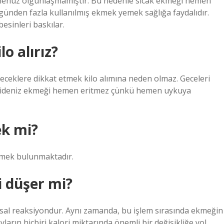
ve henüz olgunlaşmamıştır. Bu nedenle sıcak ekmeği hemen
günden fazla kullanılmış ekmek yemek sağlığa faydalıdır.
esinleri baskılar.
o alırız?
eceklere dikkat etmek kilo alımına neden olmaz. Geceleri
i mideniz ekmeği hemen eritmez çünkü hemen uykuya
ek mi?
kmek bulunmaktadır.
i düşer mi?
yasal reaksiyondur. Aynı zamanda, bu işlem sırasında ekmeğin
layların hiçbiri kalori miktarında önemli bir değişikliğe yol