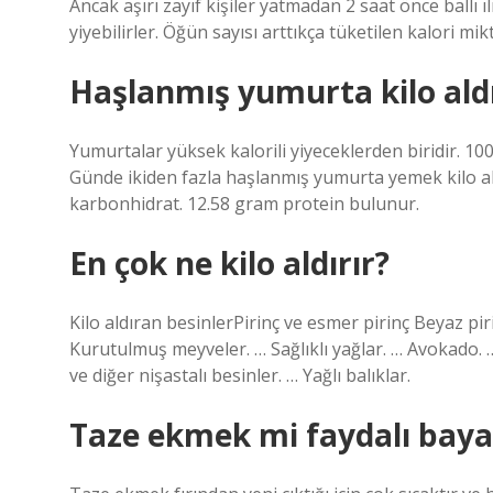
Ancak aşırı zayıf kişiler yatmadan 2 saat önce ballı ı
yiyebilirler. Öğün sayısı arttıkça tüketilen kalori mikt
Haşlanmış yumurta kilo aldı
Yumurtalar yüksek kalorili yiyeceklerden biridir. 10
Günde ikiden fazla haşlanmış yumurta yemek kilo a
karbonhidrat. 12.58 gram protein bulunur.
En çok ne kilo aldırır?
Kilo aldıran besinlerPirinç ve esmer pirinç Beyaz piri
Kurutulmuş meyveler. … Sağlıklı yağlar. … Avokado. 
ve diğer nişastalı besinler. … Yağlı balıklar.
Taze ekmek mi faydalı bay