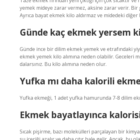
Taze ekmek fırından yeni çıktığı için çok sıcaktır 
yemek mideye zarar vermez, aksine zarar verir. Bir 
Ayrıca bayat ekmek kilo aldırmaz ve midedeki diğer b
Günde kaç ekmek yersem kil
Günde ince bir dilim ekmek yemek ve etrafındaki yiy
ekmek yemek kilo alımına neden olabilir. Geceler
dalarsınız. Bu kilo alımına neden olur.
Yufka mı daha kalorili ekm
Yufka ekmeği, 1 adet yufka hamurunda 7-8 dilim e
Ekmek bayatlayınca kaloris
Sıcak pişirme, bazı molekülleri parçalayan bir kim
su içeriği azalır ve daha çıtır hale gelir. Ancak, bu o