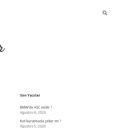
r
Sidebar
Son Yazılar
https://elexbetgiris
BMW’de ASC nedir ?
Ağustos 6, 2026
Kot kurutmada çeker mi ?
Ağustos 5, 2026