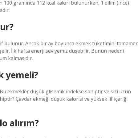
in 100 gramında 112 kcal kalori bulunurken, 1 dilim (ince)
dır.
ur?
e lif bulunur. Ancak bir ay boyunca ekmek tüketimini tamame
ir. İlk hafta enerji seviyemiz düşebilir. Bunun nedeni
um kalmasıdır.
k yemeli?
. Bu ekmekler düşük glisemik indekse sahiptir ve sizi uzun
iptir? Çavdar ekmeği düşük kalorisi ve yüksek lif içeriği
o alırım?