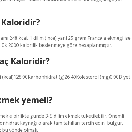
Kaloridir?
mı 248 kcal, 1 dilim (ince) yani 25 gram Francala ekmeği ise
nlük 2000 kalorilik beslenmeye göre hesaplanmıştır.
aç Kaloridir?
i (kcal)128.00Karbonhidrat (g)26.40Kolesterol (mg)0.00Diyet
ekmek yemeli?
mekle birlikte günde 3-5 dilim ekmek tüketilebilir. Önemli
nhidrat kaynağı olarak tam tahılları tercih edin, bulgur,
z bu yönde olmalı.