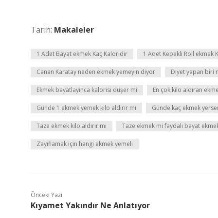
Tarih:
Makaleler
1 Adet Bayat ekmek Kaç Kaloridir
1 Adet Kepekli Roll ekmek K
Canan Karatay neden ekmek yemeyin diyor
Diyet yapan biri
Ekmek bayatlayınca kalorisi düşer mi
En çok kilo aldıran ekm
Günde 1 ekmek yemek kilo aldırır mı
Günde kaç ekmek yersem 
Taze ekmek kilo aldırır mı
Taze ekmek mi faydalı bayat ekme
Zayıflamak için hangi ekmek yemeli
Önceki Yazı
Kıyamet Yakındır Ne Anlatıyor