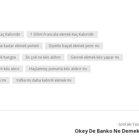
aç Kaloridir
1 Dilim Francala ekmek Kaç Kaloridir
 ne kadar ekmek yemeli
Diyette bayat ekmek yenir mi
ek hangisi
En çok ne kilo aldırır
Gevrek ekmek kilo yapar mı
kilo alırız
Haşlanmış yumurta kilo aldırır mı
k mi
Yufka mı daha kalorili ekmek mi
Sonraki Yaz
Okey De Banko Ne Deme